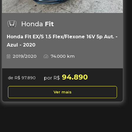
Honda
Fit
Honda Fit EX/S 1.5 Flex/Flexone 16V 5p Aut. -
Azul - 2020
2019/2020
74.000 km
94.890
por R$
de R$ 97.890
Ver mais