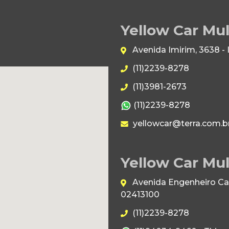
Yellow Car Mu
Avenida Imirim, 3638 -
(11)2239-8278
(11)3981-2673
(11)2239-8278
yellowcar@terra.com.b
Yellow Car Mul
Avenida Engenheiro Caet
02413100
(11)2239-8278