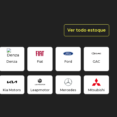
Ver todo estoque
Denza
Fiat
Ford
GAC
Kia Motors
Leapmotor
Mercedes
Mitsubishi