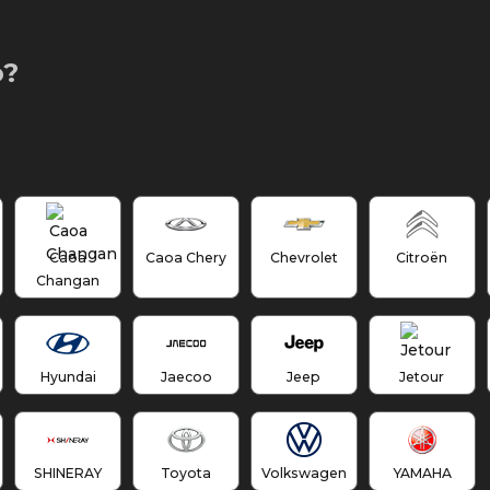
o?
Caoa
Caoa Chery
Chevrolet
Citroën
Changan
Hyundai
Jaecoo
Jeep
Jetour
SHINERAY
Toyota
Volkswagen
YAMAHA