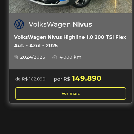
VolksWagen
Nivus
VolksWagen Nivus Highline 1.0 200 TSI Flex
Aut. - Azul - 2025
2024/2025
4.000 km
149.890
por R$
de R$ 162.890
Ver mais