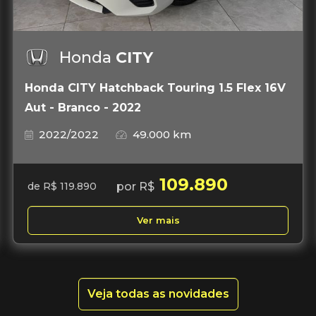
Honda
CITY
Honda CITY Hatchback Touring 1.5 Flex 16V
Aut - Branco - 2022
2022/2022
49.000 km
109.890
por R$
de R$ 119.890
Ver mais
Veja todas as novidades