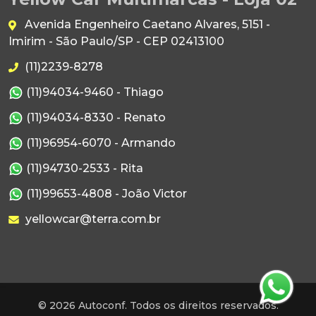
Avenida Engenheiro Caetano Alvares, 5151 -
Imirim - São Paulo/SP - CEP 02413100
(11)2239-8278
(11)94034-9460 - Thiago
(11)94034-8330 - Renato
(11)96954-6070 - Armando
(11)94730-2533 - Rita
(11)99653-4808 - João Victor
yellowcar@terra.com.br
© 2026 Autoconf. Todos os direitos reservados.