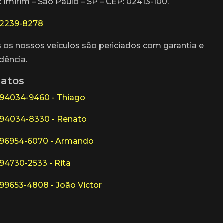
: Imirim – São Paulo – SP – CEP: 02413-100.
)2239-8278
 os nossos veículos são periciados com garantia e
dência.
atos
)94034-9460 - Thiago
)94034-8330 - Renato
)96954-6070 - Armando
)94730-2533 - Rita
)99653-4808 - João Victor