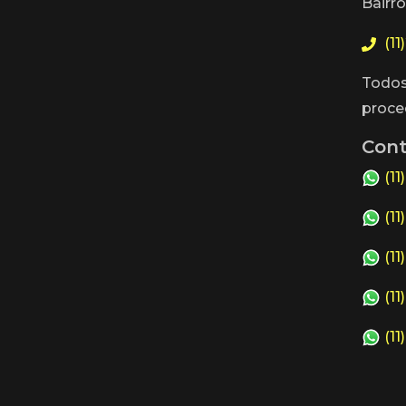
Bairro
(11
Todos
proce
Cont
(11
(11
(11
(11
(11