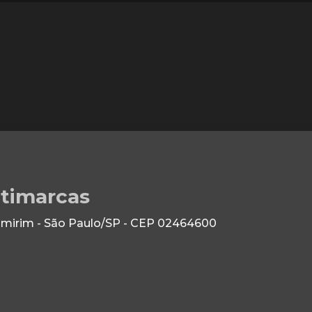
ltimarcas
 Imirim - São Paulo/SP - CEP 02464600