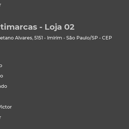
r
timarcas - Loja 02
ano Alvares, 5151 - Imirim - São Paulo/SP - CEP
o
to
ndo
ictor
r