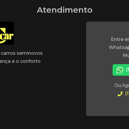
Atendimento
Entre e
Whatsap
carros seminovos
Mu
ança e o conforto
(
Ou lig
(