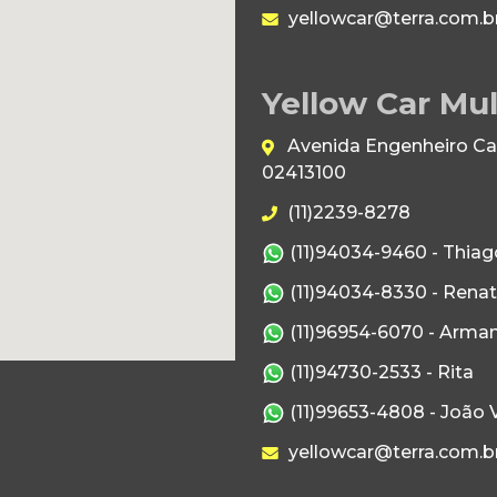
yellowcar@terra.com.b
Yellow Car Mul
Avenida Engenheiro Caet
02413100
(11)2239-8278
(11)94034-9460 - Thiag
(11)94034-8330 - Rena
(11)96954-6070 - Arma
(11)94730-2533 - Rita
(11)99653-4808 - João V
yellowcar@terra.com.b