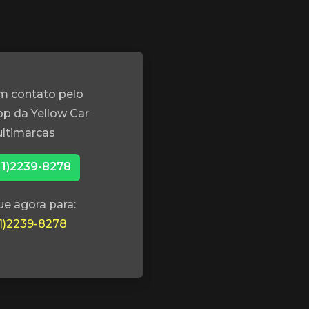
m contato pelo
p da Yellow Car
ltimarcas
11)2239-8278
ue agora para:
11)2239-8278