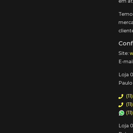
em at
Temos
merca
client
Conf
Site:
w
E-mai
Loja 0
Paulo
(11
(11
(11
Loja 