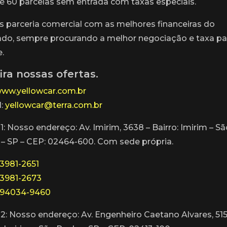
é 60 parcelas sem entrada com taxas especiais.
 parceria comercial com as melhores financeiras do
do, sempre procurando a melhor negociação e taxa pa
e.
ira nossas ofertas.
ww.yellowcar.com.br
l:
yellowcar@terra.com.br
1: Nosso endereço: Av. Imirim, 3638 – Bairro: Imirim – S
 – SP – CEP: 02464-600. Com sede própria.
)3981-2651
)3981-2673
)94034-9460
02: Nosso endereço: Av. Engenheiro Caetano Alvares, 515