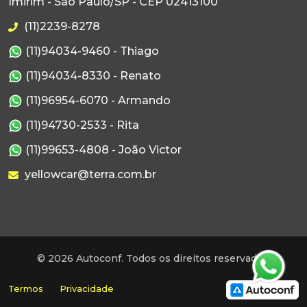
Imirim - São Paulo/SP - CEP 02413100
(11)2239-8278
(11)94034-9460 - Thiago
(11)94034-8330 - Renato
(11)96954-6070 - Armando
(11)94730-2533 - Rita
(11)99653-4808 - João Victor
yellowcar@terra.com.br
© 2026 Autoconf. Todos os direitos reservados.
Termos
Privacidade