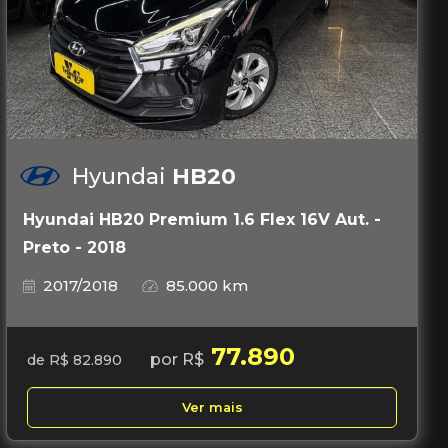
Hyundai
HB20
Hyundai HB20 Premium 1.6 Flex 16V Aut. -
Preto - 2018
2017/2018
85.000 km
77.890
por R$
de R$ 82.890
Ver mais