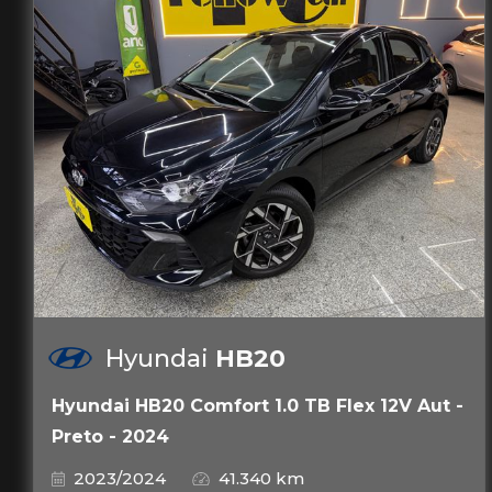
Hyundai
HB20
Hyundai HB20 Comfort 1.0 TB Flex 12V Aut -
Preto - 2024
2023/2024
41.340 km