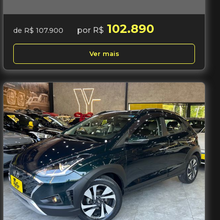
102.890
por R$
de R$ 107.900
Ver mais