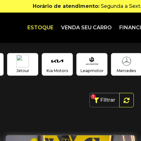
Horário de atendimento:
Segunda a Sexta
ESTOQUE
VENDA SEU CARRO
FINANC
Jetour
Kia Motors
Leapmotor
Mercedes
1
Filtrar