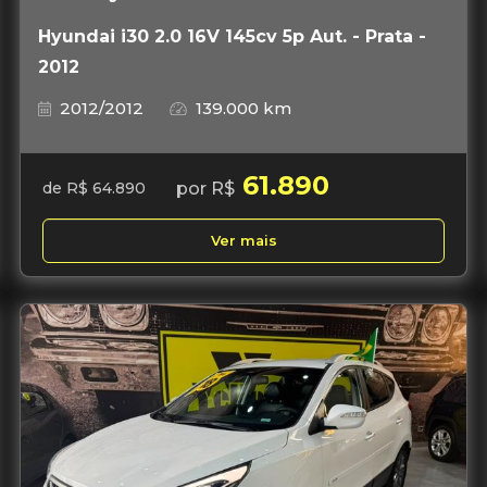
Hyundai i30 2.0 16V 145cv 5p Aut. - Prata -
2012
2012/2012
139.000 km
61.890
por R$
de R$ 64.890
Ver mais