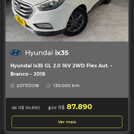
Hyundai
ix35
Hyundai ix35 GL 2.0 16V 2WD Flex Aut. -
Branco - 2018
2017/2018
139.000 km
87.890
por R$
de R$ 94.890
Ver mais