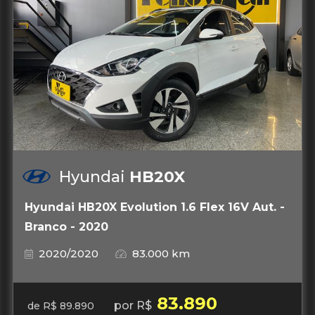
Hyundai
HB20X
Hyundai HB20X Evolution 1.6 Flex 16V Aut. -
Branco - 2020
2020/2020
83.000 km
83.890
por R$
de R$ 89.890