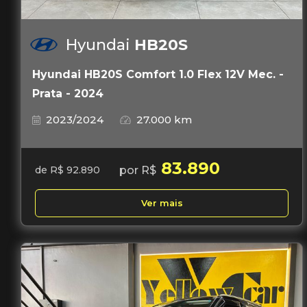
Hyundai
HB20S
Hyundai HB20S Comfort 1.0 Flex 12V Mec. -
Prata - 2024
2023/2024
27.000 km
83.890
por R$
de R$ 92.890
Ver mais