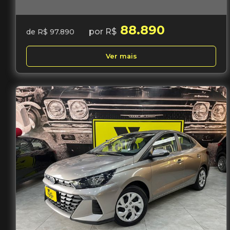
88.890
por R$
de R$ 97.890
Ver mais