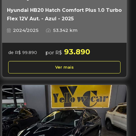
Hyundai HB20 Hatch Comfort Plus 1.0 Turbo
Flex 12V Aut. - Azul - 2025
2024/2025
53.342 km
93.890
por R$
de R$ 99.890
Ver mais