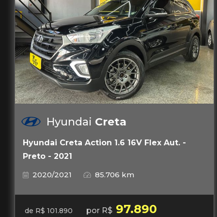
Hyundai
Creta
Hyundai Creta Action 1.6 16V Flex Aut. -
Preto - 2021
2020/2021
85.706 km
97.890
por R$
de R$ 101.890