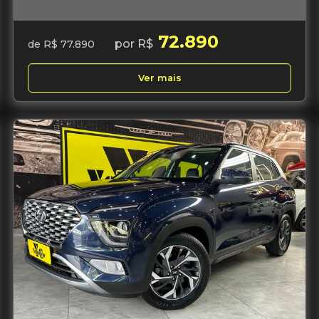
72.890
por R$
de R$ 77.890
Ver mais