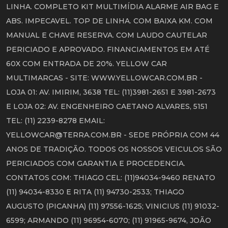
LINHA. COMPLETO KIT MULTIMÍDIA ALARME AIR BAG E
ABS. IMPECAVEL. TOP DE LINHA. COM BAIXA KM. COM
MANUAL E CHAVE RESERVA. COM LAUDO CAUTELAR
PERICIADO E APROVADO. FINANCIAMENTOS EM ATÉ
60X COM ENTRADA DE 20%. YELLOW CAR
MULTIMARCAS - SITE: WWW.YELLOWCAR.COM.BR -
LOJA 01: AV. IMIRIM, 3638 TEL: (11)3981-2651 E 3981-2673
E LOJA 02: AV. ENGENHEIRO CAETANO ALVARES, 5151
TEL: (11) 2239-8278 EMAIL:
YELLOWCAR@TERRA.COM.BR - SEDE PRÓPRIA COM 44
ANOS DE TRADIÇÃO. TODOS OS NOSSOS VEICULOS SÃO
PERICIADOS COM GARANTIA E PROCEDENCIA.
CONTATOS COM: THIAGO CEL: (11)94034-9460 RENATO
(11) 94034-8330 E RITA (11) 94730-2533; THIAGO
AUGUSTO (PICANHA) (11) 97556-1625; VINICIUS (11) 91032-
6599; ARMANDO (11) 96954-6070; (11) 91965-9674, JOÃO