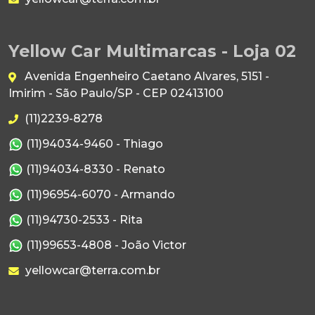
Yellow Car Multimarcas - Loja 02
Avenida Engenheiro Caetano Alvares, 5151 -
Imirim - São Paulo/SP - CEP 02413100
(11)2239-8278
(11)94034-9460 - Thiago
(11)94034-8330 - Renato
(11)96954-6070 - Armando
(11)94730-2533 - Rita
(11)99653-4808 - João Victor
yellowcar@terra.com.br