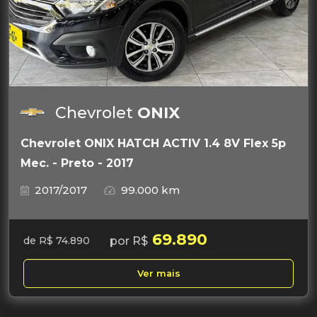
Chevrolet
ONIX
Chevrolet ONIX HATCH ACTIV 1.4 8V Flex 5p
Mec. - Preto - 2017
2017/2017
99.000 km
69.890
por R$
de R$ 74.890
Ver mais