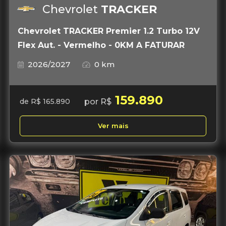
Chevrolet
TRACKER
Chevrolet TRACKER Premier 1.2 Turbo 12V
Flex Aut. - Vermelho - 0KM A FATURAR
2026/2027
0 km
159.890
por R$
de R$ 165.890
Ver mais