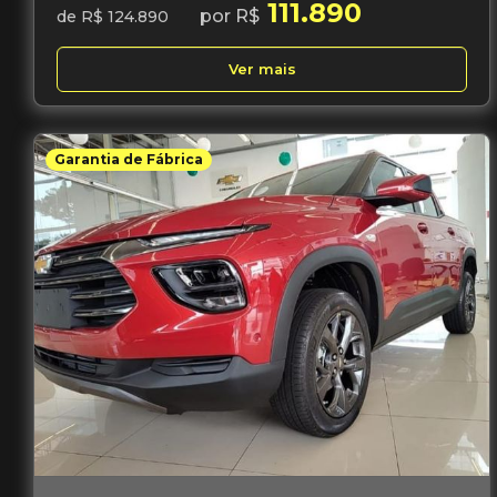
111.890
por R$
de R$ 124.890
Ver mais
Garantia de Fábrica