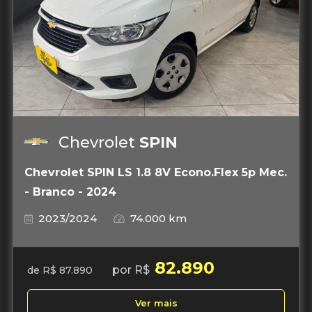
Chevrolet
SPIN
Chevrolet SPIN LS 1.8 8V Econo.Flex 5p Mec.
- Branco - 2024
2023/2024
74.000 km
82.890
por R$
de R$ 87.890
Ver mais