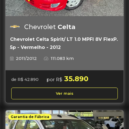
Chevrolet
Celta
Chevrolet Celta Spirit/ LT 1.0 MPFI 8V FlexP.
5p - Vermelho - 2012
2011/2012
111.083 km
35.890
por R$
de R$ 42.890
Ver mais
Garantia de Fábrica