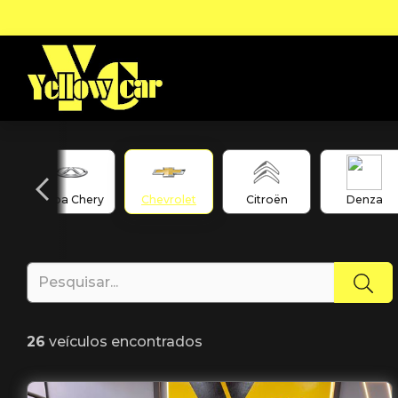
Caoa Chery
Chevrolet
Citroën
Denza
26
veículos encontrados