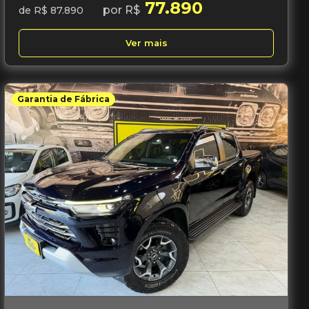
77.890
por R$
de R$ 87.890
Ver mais
Garantia de Fábrica