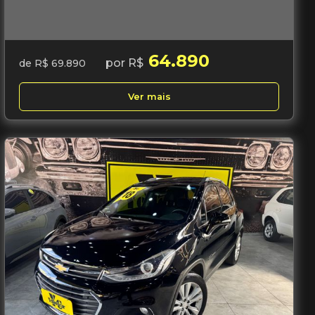
64.890
por R$
de R$ 69.890
Ver mais