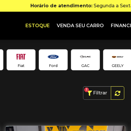
Horário de atendimento:
Segunda a Sexta
ESTOQUE
VENDA SEU CARRO
FINANC
Fiat
Ford
GAC
GEELY
1
Filtrar