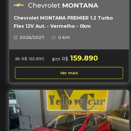
Chevrolet
MONTANA
Chevrolet MONTANA PREMIER 1.2 Turbo
Flex 12V Aut. - Vermelho - 0km
2026/2027
0 km
159.890
por R$
de R$ 165.890
Ver mais