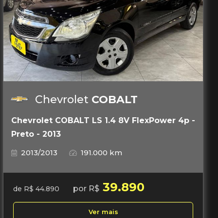
Chevrolet
COBALT
Chevrolet COBALT LS 1.4 8V FlexPower 4p -
Preto - 2013
2013/2013
191.000 km
39.890
por R$
de R$ 44.890
Ver mais