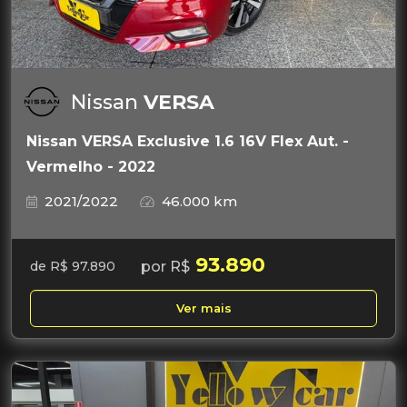
Nissan
VERSA
Nissan VERSA Exclusive 1.6 16V Flex Aut. -
Vermelho - 2022
2021/2022
46.000 km
93.890
por R$
de R$ 97.890
Ver mais