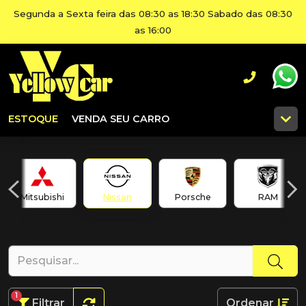
Segunda a Sexta feira das 08:30 as 18:30 Sabado das 08:30
as 16:00
ESTOQUE
VENDA SEU CARRO
Mitsubishi
Nissan
Porsche
RAM
1
Filtrar
Ordenar