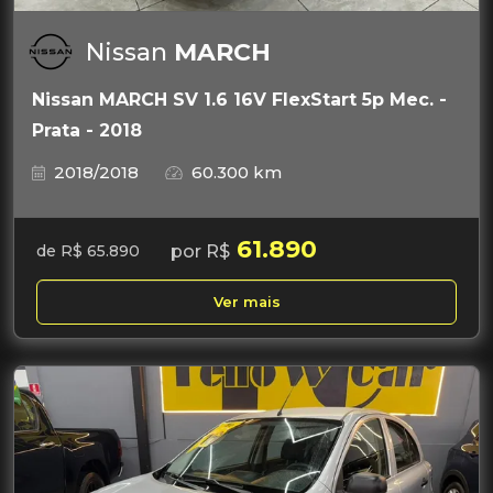
Nissan
MARCH
Nissan MARCH SV 1.6 16V FlexStart 5p Mec. -
Prata - 2018
2018/2018
60.300 km
61.890
por R$
de R$ 65.890
Ver mais