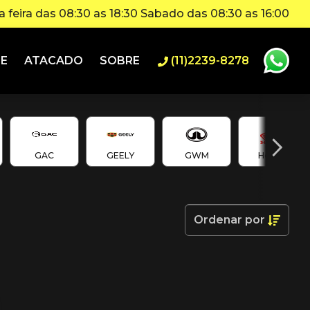
 feira das 08:30 as 18:30 Sabado das 08:30 as 16:00
IE
ATACADO
SOBRE
(11)2239-8278
GAC
GEELY
GWM
Honda
Ordenar
por