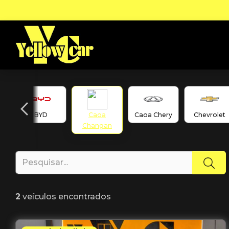
BYD
Caoa
Caoa Chery
Chevrolet
Changan
2
veículos encontrados