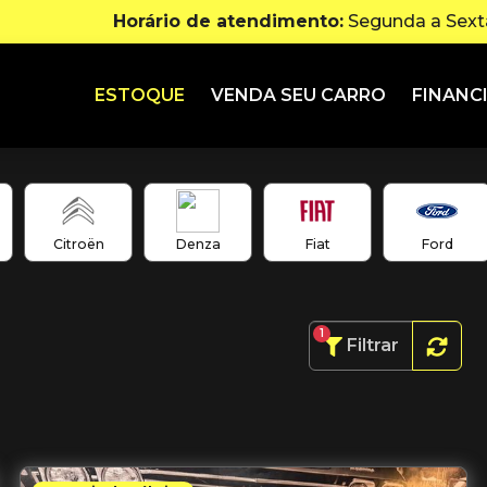
Horário de atendimento:
Segunda a Sexta
ESTOQUE
VENDA SEU CARRO
FINANC
Citroën
Denza
Fiat
Ford
1
Filtrar