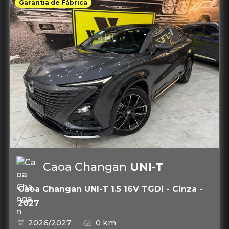
Garantia de Fábrica
Caoa Changan
UNI-T
Caoa Changan UNI-T 1.5 16V TGDi - Cinza -
2027
2026/2027
0 km