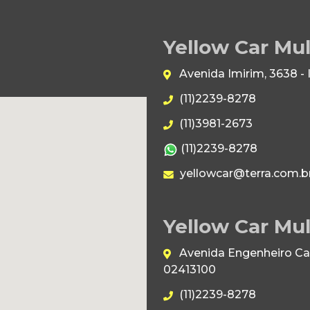
Yellow Car Mu
Avenida Imirim, 3638 -
(11)2239-8278
(11)3981-2673
(11)2239-8278
yellowcar@terra.com.b
Yellow Car Mul
Avenida Engenheiro Caet
02413100
(11)2239-8278