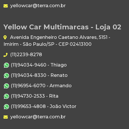
yellowcar@terra.com.br
Yellow Car Multimarcas - Loja 02
Avenida Engenheiro Caetano Alvares, 5151 -
Imirim - São Paulo/SP - CEP 02413100
(11)2239-8278
(11)94034-9460 - Thiago
(11)94034-8330 - Renato
(11)96954-6070 - Armando
(11)94730-2533 - Rita
(11)99653-4808 - João Victor
yellowcar@terra.com.br