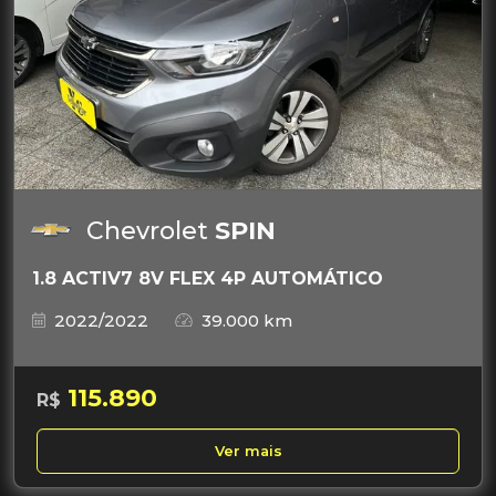
Chevrolet
SPIN
1.8 ACTIV7 8V FLEX 4P AUTOMÁTICO
2022/2022
39.000 km
115.890
R$
Ver mais