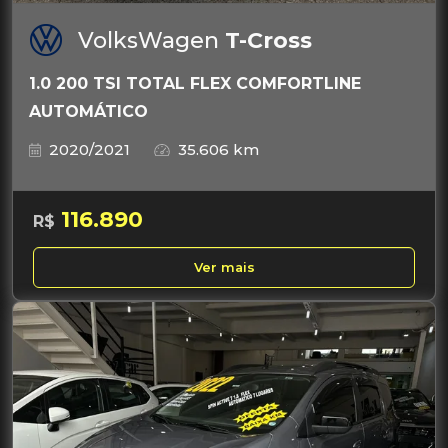
VolksWagen
T-Cross
1.0 200 TSI TOTAL FLEX COMFORTLINE
AUTOMÁTICO
2020/2021
35.606 km
116.890
R$
Ver mais