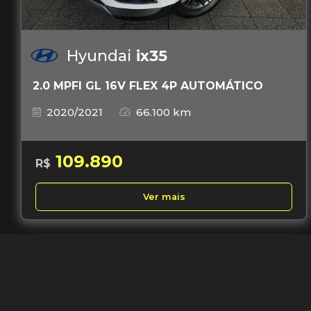
Hyundai
ix35
2.0 MPFI GL 16V FLEX 4P AUTOMÁTICO
2020/2021
66.100 km
109.890
R$
Ver mais