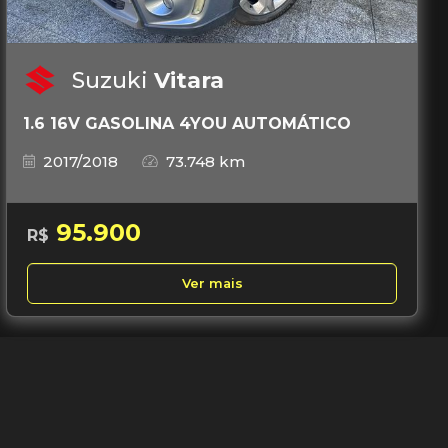
Suzuki
Vitara
1.6 16V GASOLINA 4YOU AUTOMÁTICO
2017/2018
73.748 km
95.900
R$
Ver mais