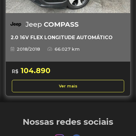
Jeep
COMPASS
2.0 16V FLEX LONGITUDE AUTOMÁTICO
2018/2018
66.027 km
104.890
R$
Ver mais
Nossas redes sociais