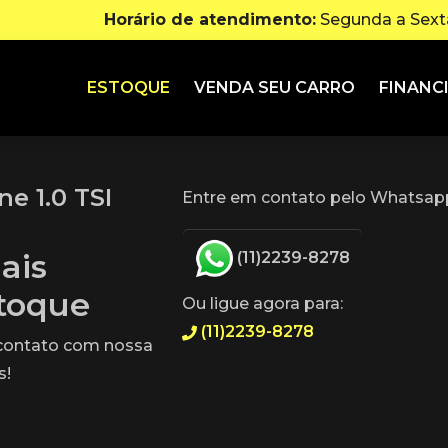
Horário de atendimento:
Segunda a Sexta
ESTOQUE
VENDA SEU CARRO
FINANC
e 1.0 TSI
Entre em contato pelo Whatsapp
ais
(11)2239-8278
stoque
Ou ligue agora para:
(11)2239-8278
 contato com nossa
s!