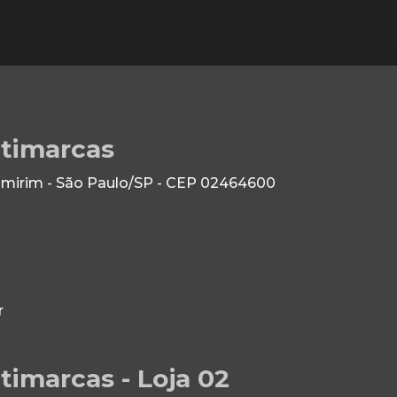
ltimarcas
 Imirim - São Paulo/SP - CEP 02464600
r
timarcas - Loja 02