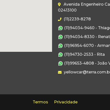
Avenida Engenheiro Caet
02413100
(11)2239-8278
(11)94034-9460 - Thiag
(11)94034-8330 - Rena
(11)96954-6070 - Arma
(11)94730-2533 - Rita
(11)99653-4808 - João V
yellowcar@terra.com.b
Termos
Privacidade