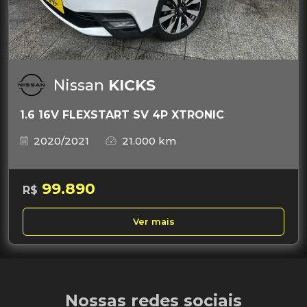
Nissan
KICKS
1.6 16V FLEXSTART SV 4P XTRONIC
2020/2021
21.000 km
99.890
R$
Ver mais
Nossas redes sociais