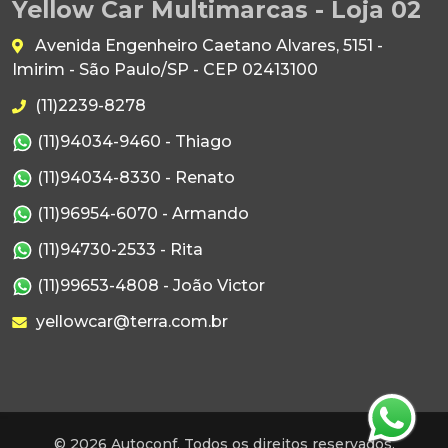
Yellow Car Multimarcas - Loja 02
Avenida Engenheiro Caetano Alvares, 5151 -
Imirim - São Paulo/SP - CEP 02413100
(11)2239-8278
(11)94034-9460 - Thiago
(11)94034-8330 - Renato
(11)96954-6070 - Armando
(11)94730-2533 - Rita
(11)99653-4808 - João Victor
yellowcar@terra.com.br
© 2026 Autoconf. Todos os direitos reservados.