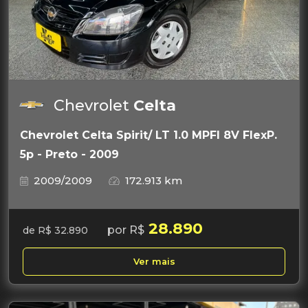
Chevrolet
Celta
Chevrolet Celta Spirit/ LT 1.0 MPFI 8V FlexP.
5p - Preto - 2009
2009/2009
172.913 km
28.890
por R$
de R$ 32.890
Ver mais