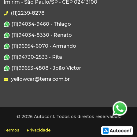
Imirim - São Paulo/SP - CEP 02413100
(11)2239-8278
(11)94034-9460 - Thiago
(11)94034-8330 - Renato
(11)96954-6070 - Armando
(11)94730-2533 - Rita
(11)99653-4808 - João Victor
yellowcar@terra.com.br
© 2026 Autoconf. Todos os direitos reservados.
Termos
Privacidade