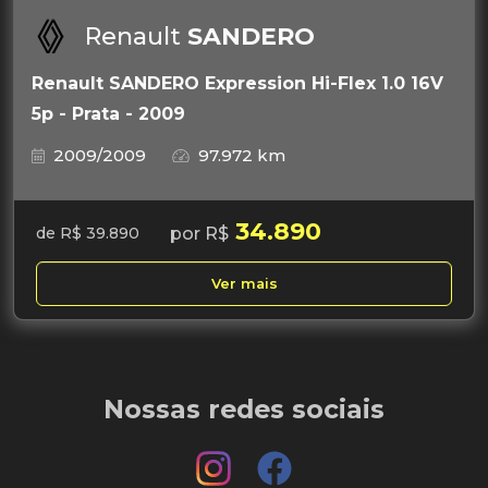
Renault
SANDERO
Renault SANDERO Expression Hi-Flex 1.0 16V
5p - Prata - 2009
2009/2009
97.972 km
34.890
por R$
de R$ 39.890
Ver mais
Nossas redes sociais