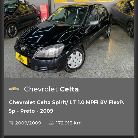
Chevrolet
Celta
Chevrolet Celta Spirit/ LT 1.0 MPFI 8V FlexP.
5p - Preto - 2009
2009/2009
172.913 km