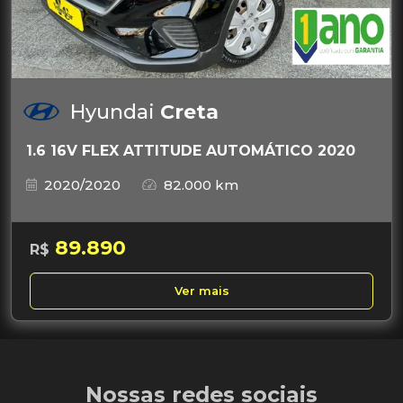
Hyundai
Creta
1.6 16V FLEX ATTITUDE AUTOMÁTICO 2020
2020/2020
82.000 km
89.890
R$
Ver mais
Nossas redes sociais