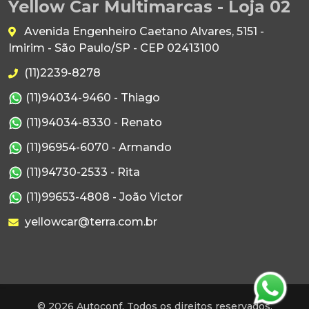
Yellow Car Multimarcas - Loja 02
Avenida Engenheiro Caetano Alvares, 5151 -
Imirim - São Paulo/SP - CEP 02413100
(11)2239-8278
(11)94034-9460 - Thiago
(11)94034-8330 - Renato
(11)96954-6070 - Armando
(11)94730-2533 - Rita
(11)99653-4808 - João Victor
yellowcar@terra.com.br
© 2026 Autoconf. Todos os direitos reservados.