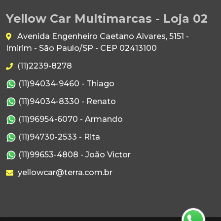
Yellow Car Multimarcas - Loja 02
Avenida Engenheiro Caetano Alvares, 5151 -
Imirim - São Paulo/SP - CEP 02413100
(11)2239-8278
(11)94034-9460 - Thiago
(11)94034-8330 - Renato
(11)96954-6070 - Armando
(11)94730-2533 - Rita
(11)99653-4808 - João Victor
yellowcar@terra.com.br