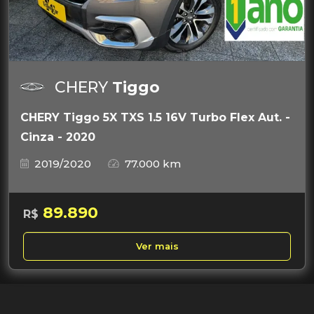
CHERY
Tiggo
CHERY Tiggo 5X TXS 1.5 16V Turbo Flex Aut. -
Cinza - 2020
2019/2020
77.000 km
89.890
R$
Ver mais