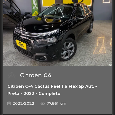
Citroën
C4
Citroën C-4 Cactus Feel 1.6 Flex 5p Aut. -
Preta - 2022 - Completo
2022/2022
77.661 km