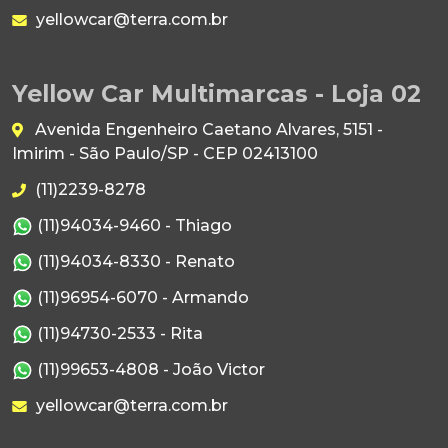
yellowcar@terra.com.br
Yellow Car Multimarcas - Loja 02
Avenida Engenheiro Caetano Alvares, 5151 -
Imirim - São Paulo/SP - CEP 02413100
(11)2239-8278
(11)94034-9460 - Thiago
(11)94034-8330 - Renato
(11)96954-6070 - Armando
(11)94730-2533 - Rita
(11)99653-4808 - João Victor
yellowcar@terra.com.br