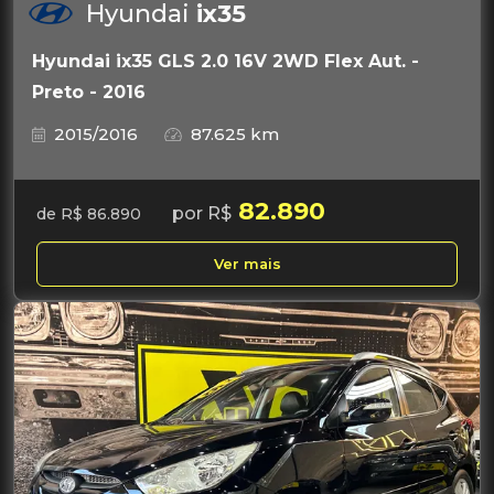
Hyundai
ix35
Hyundai ix35 GLS 2.0 16V 2WD Flex Aut. -
Preto - 2016
2015/2016
87.625 km
82.890
por R$
de R$ 86.890
Ver mais