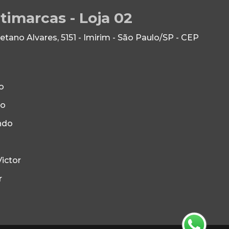
timarcas - Loja 02
ano Alvares, 5151 - Imirim - São Paulo/SP - CEP
o
to
ndo
ictor
r