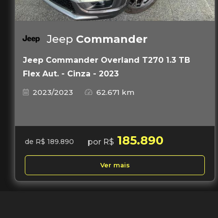
Jeep
Commander
Jeep Commander Overland T270 1.3 TB
Flex Aut. - Cinza - 2023
2023/2023
62.671 km
185.890
por R$
de R$ 189.890
Ver mais