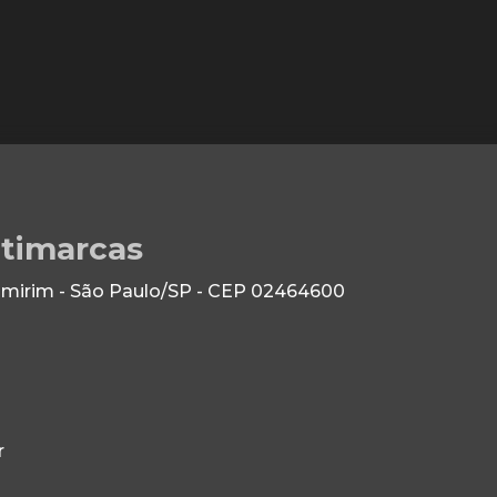
ltimarcas
 Imirim - São Paulo/SP - CEP 02464600
r