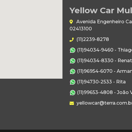
Yellow Car Mul
Avenida Engenheiro Caet
02413100
(11)2239-8278
(11)94034-9460 - Thiag
(11)94034-8330 - Rena
(11)96954-6070 - Arma
(11)94730-2533 - Rita
(11)99653-4808 - João V
yellowcar@terra.com.b