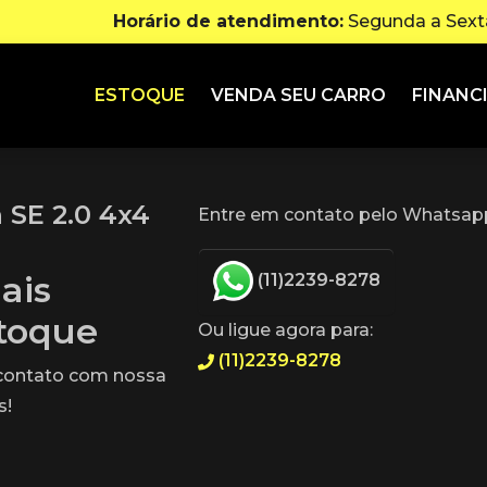
Horário de atendimento:
Segunda a Sexta
ESTOQUE
VENDA SEU CARRO
FINANC
 SE 2.0 4x4
Entre em contato pelo Whatsapp
ais
(11)2239-8278
stoque
Ou ligue agora para:
(11)2239-8278
 contato com nossa
s!