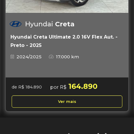
Hyundai
Creta
Hyundai Creta Ultimate 2.0 16V Flex Aut. -
Preto - 2025
2024/2025
17.000 km
164.890
por R$
de R$ 184.890
Ver mais