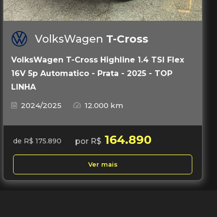
VolksWagen
T-Cross
VolksWagen T-Cross Highline 1.4 TSI Flex
16V 5p Automatico - Prata - 2025 - TOP
LINHA
2024/2025
12.000 km
164.890
por R$
de R$ 175.890
Ver mais