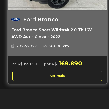
Ford
Bronco
Ford Bronco Sport Wildtrak 2.0 Tb 16V
AWD Aut - Cinza - 2022
2022/2022
66.000 km
169.890
por R$
de R$ 179.890
Ver mais