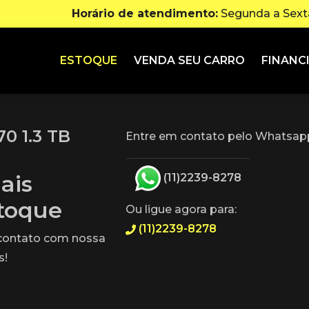
Horário de atendimento:
Segunda a Sexta
ESTOQUE
VENDA SEU CARRO
FINANC
0 1.3 TB
Entre em contato pelo Whatsapp
ais
(11)2239-8278
stoque
Ou ligue agora para:
(11)2239-8278
 contato com nossa
s!