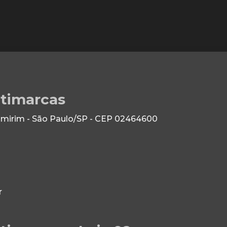
ltimarcas
 Imirim - São Paulo/SP - CEP 02464600
r