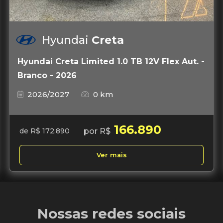
Hyundai
Creta
Hyundai Creta Limited 1.0 TB 12V Flex Aut. -
Branco - 2026
2026/2027
0 km
166.890
por R$
de R$ 172.890
Ver mais
Nossas redes sociais