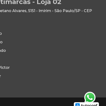
timarcas - Loja 02
ano Alvares, 5151 - Imirim - São Paulo/SP - CEP
o
to
ndo
ictor
r