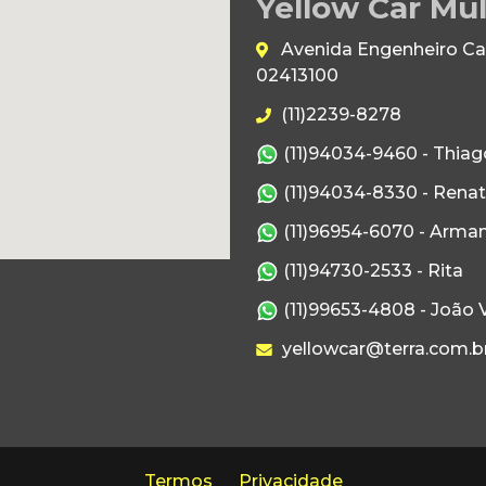
Yellow Car Mul
Avenida Engenheiro Caet
02413100
(11)2239-8278
(11)94034-9460 - Thiag
(11)94034-8330 - Rena
(11)96954-6070 - Arma
(11)94730-2533 - Rita
(11)99653-4808 - João V
yellowcar@terra.com.b
Termos
Privacidade