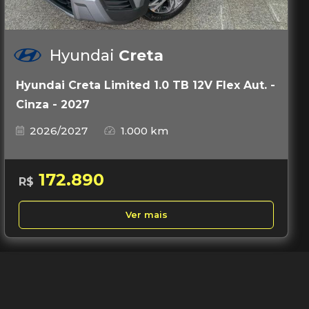
Hyundai
Creta
Hyundai Creta Limited 1.0 TB 12V Flex Aut. -
Cinza - 2027
2026/2027
1.000 km
172.890
R$
Ver mais