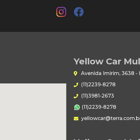
Yellow Car Mu
Avenida Imirim, 3638 -
(11)2239-8278
(11)3981-2673
(11)2239-8278
yellowcar@terra.com.b