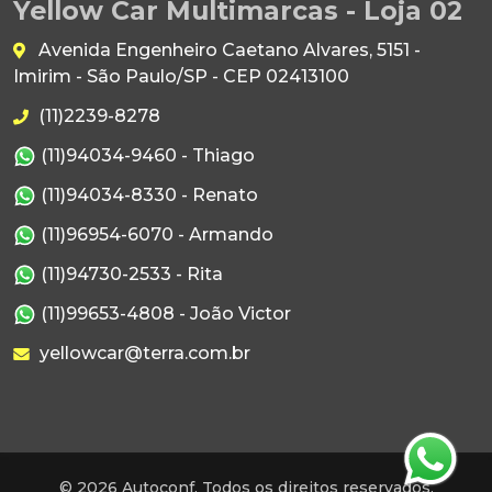
Yellow Car Multimarcas - Loja 02
Avenida Engenheiro Caetano Alvares, 5151 -
Imirim - São Paulo/SP - CEP 02413100
(11)2239-8278
(11)94034-9460 - Thiago
(11)94034-8330 - Renato
(11)96954-6070 - Armando
(11)94730-2533 - Rita
(11)99653-4808 - João Victor
yellowcar@terra.com.br
© 2026 Autoconf. Todos os direitos reservados.