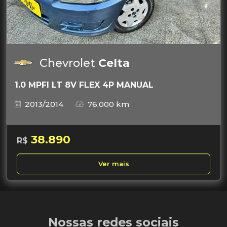
Chevrolet
Celta
1.0 MPFI LT 8V FLEX 4P MANUAL
2013/2014
76.000 km
38.890
R$
Ver mais
Nossas redes sociais