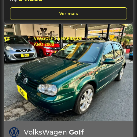
Ver mais
VolksWagen
Golf