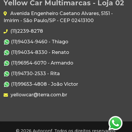
Yellow Car Multimarcas - Loja 02
Avenida Engenheiro Caetano Alvares, 5151 -
Imirim - São Paulo/SP - CEP 02413100
(11)2239-8278
(11)94034-9460 - Thiago
(11)94034-8330 - Renato
(11)96954-6070 - Armando
(11)94730-2533 - Rita
(11)99653-4808 - João Victor
yellowcar@terra.com.br
© 2026 Autoconf. Todos os direitos reservados.