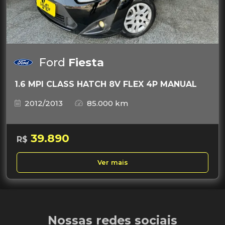
Ford
Fiesta
1.6 MPI CLASS HATCH 8V FLEX 4P MANUAL
2012/2013
85.000 km
39.890
R$
Ver mais
Nossas redes sociais