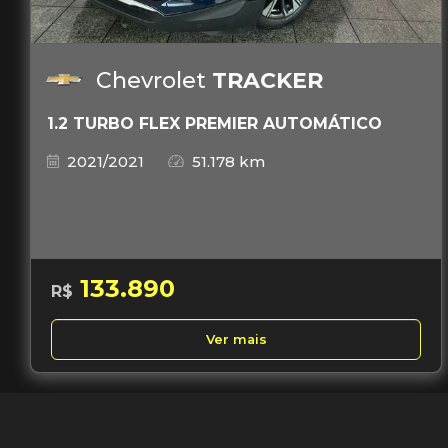
Chevrolet
TRACKER
1.2 TURBO FLEX PREMIER AUTOMÁTICO
2021/2021
51.178 km
133.890
R$
Ver mais