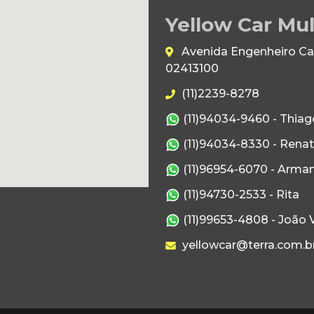
Yellow Car Mul
Avenida Engenheiro Caet
02413100
(11)2239-8278
(11)94034-9460 - Thiag
(11)94034-8330 - Rena
(11)96954-6070 - Arma
(11)94730-2533 - Rita
(11)99653-4808 - João V
yellowcar@terra.com.b