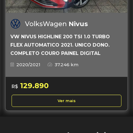
VolksWagen
Nivus
VW NIVUS HIGHLINE 200 TSI 1.0 TURBO
FLEX AUTOMATICO 2021. UNICO DONO.
COMPLETO COURO PAINEL DIGITAL
2020/2021
37.246 km
129.890
R$
Ver mais