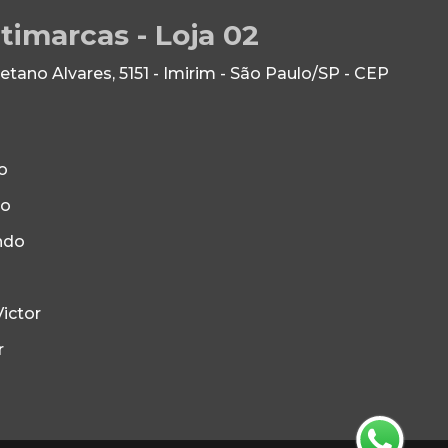
timarcas - Loja 02
ano Alvares, 5151 - Imirim - São Paulo/SP - CEP
o
to
ndo
ictor
r