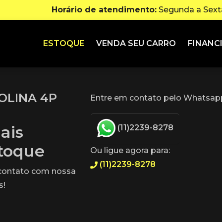
Horário de atendimento:
Segunda a Sexta
ESTOQUE
VENDA SEU CARRO
FINANC
SOLINA 4P
Entre em contato pelo Whatsapp
ais
(11)2239-8278
stoque
Ou ligue agora para:
(11)2239-8278
 contato com nossa
s!