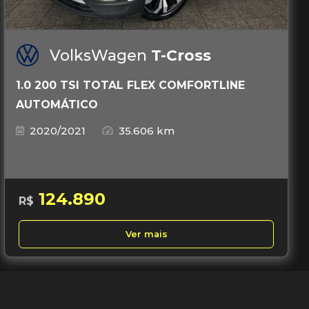
VolksWagen
T-Cross
1.0 200 TSI TOTAL FLEX COMFORTLINE
AUTOMÁTICO
2020/2021
35.606 km
124.890
R$
Ver mais