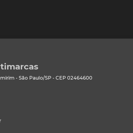
ltimarcas
 Imirim - São Paulo/SP - CEP 02464600
r