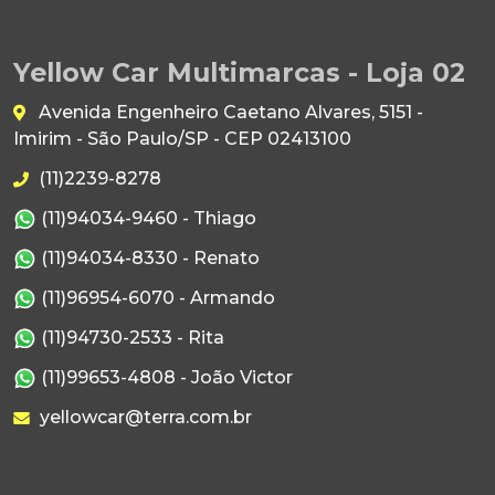
Yellow Car Multimarcas - Loja 02
Avenida Engenheiro Caetano Alvares, 5151 -
Imirim - São Paulo/SP - CEP 02413100
(11)2239-8278
(11)94034-9460 - Thiago
(11)94034-8330 - Renato
(11)96954-6070 - Armando
(11)94730-2533 - Rita
(11)99653-4808 - João Victor
yellowcar@terra.com.br