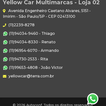
Yellow Car Multimarcas - Loja 02
Avenida Engenheiro Caetano Alvares, 5151 -
Imirim - São Paulo/SP - CEP 02413100
(11)2239-8278
(11)94034-9460 - Thiago
(11)94034-8330 - Renato
(11)96954-6070 - Armando
(11)94730-2533 - Rita
(11)99653-4808 - João Victor
yellowcar@terra.com.br
© 2026 Autoconf. Todos os direitos reservados.