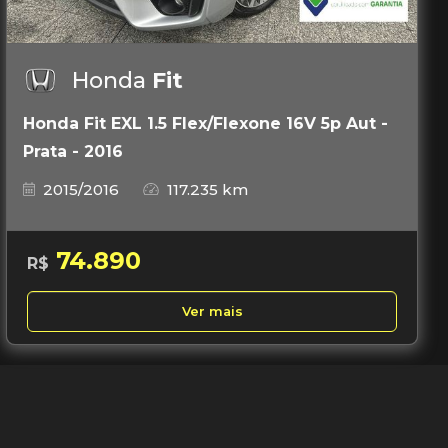
Honda
Fit
Honda Fit EXL 1.5 Flex/Flexone 16V 5p Aut -
Prata - 2016
2015/2016
117.235 km
74.890
R$
Ver mais