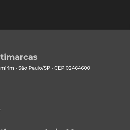
ltimarcas
 Imirim - São Paulo/SP - CEP 02464600
r