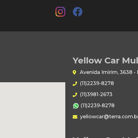
Yellow Car Mu
Avenida Imirim, 3638 -
(11)2239-8278
(11)3981-2673
(11)2239-8278
yellowcar@terra.com.b