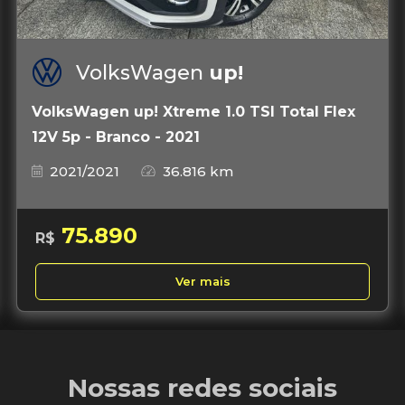
VolksWagen
up!
VolksWagen up! Xtreme 1.0 TSI Total Flex
12V 5p - Branco - 2021
2021/2021
36.816 km
75.890
R$
Ver mais
Nossas redes sociais