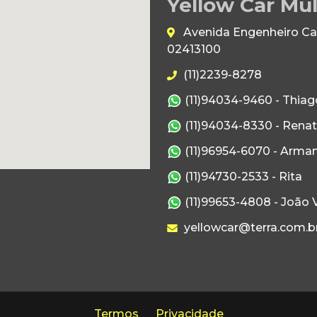
Yellow Car Mul
Avenida Engenheiro Caet
02413100
(11)2239-8278
(11)94034-9460 - Thiag
(11)94034-8330 - Rena
(11)96954-6070 - Arma
(11)94730-2533 - Rita
(11)99653-4808 - João V
yellowcar@terra.com.b
Termos
Privacidade