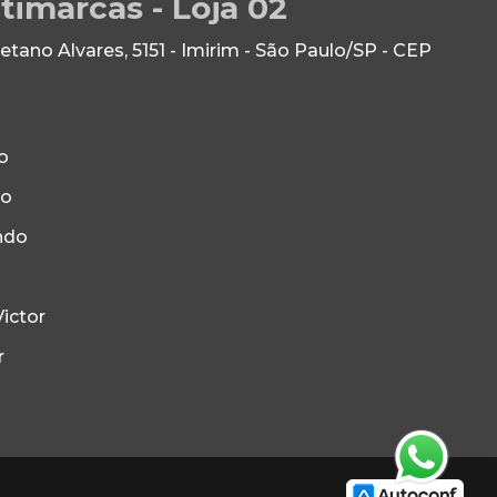
timarcas - Loja 02
ano Alvares, 5151 - Imirim - São Paulo/SP - CEP
o
to
ndo
ictor
r