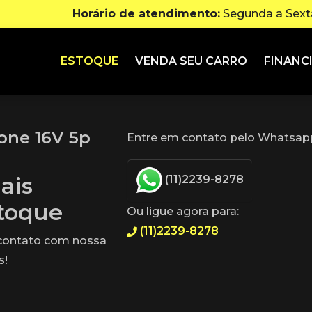
Horário de atendimento:
Segunda a Sexta
ESTOQUE
VENDA SEU CARRO
FINANC
xone 16V 5p
Entre em contato pelo Whatsapp
ais
(11)2239-8278
stoque
Ou ligue agora para:
(11)2239-8278
 contato com nossa
s!