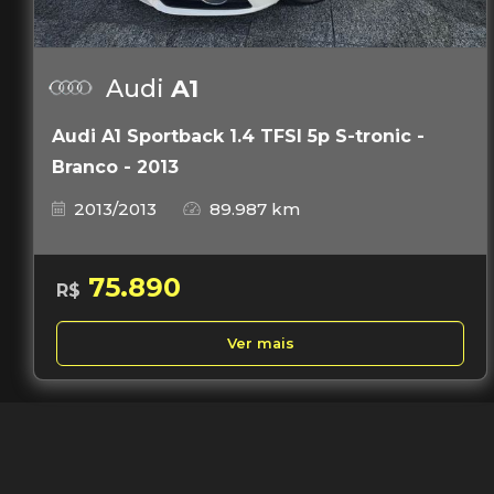
Audi
A1
Audi A1 Sportback 1.4 TFSI 5p S-tronic -
Branco - 2013
2013/2013
89.987 km
75.890
R$
Ver mais