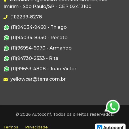
Imirim - São Paulo/SP - CEP 02413100
(11)2239-8278
(11)94034-9460 - Thiago
(11)94034-8330 - Renato
(11)96954-6070 - Armando
(11)94730-2533 - Rita
(11)99653-4808 - João Victor
yellowcar@terra.com.br
© 2026 Autoconf. Todos os direitos reservados.
Termos
Privacidade