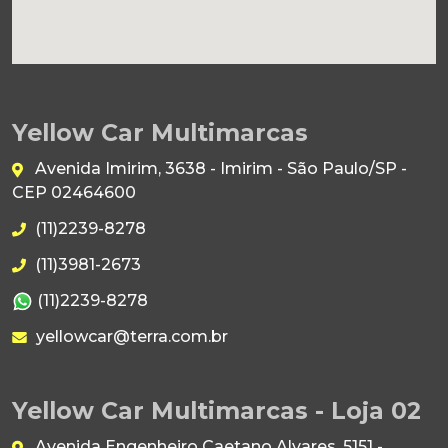
Yellow Car Multimarcas
Avenida Imirim, 3638 - Imirim - São Paulo/SP -
CEP 02464600
(11)2239-8278
(11)3981-2673
(11)2239-8278
yellowcar@terra.com.br
Yellow Car Multimarcas - Loja 02
Avenida Engenheiro Caetano Alvares, 5151 -