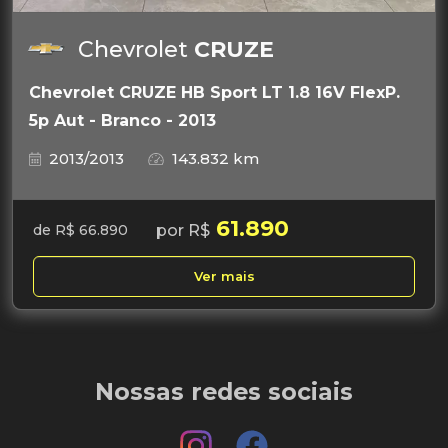
Chevrolet
CRUZE
Chevrolet CRUZE HB Sport LT 1.8 16V FlexP.
5p Aut - Branco - 2013
2013/2013
143.832 km
61.890
por R$
de R$ 66.890
Ver mais
Nossas redes sociais