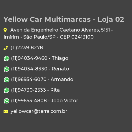
Yellow Car Multimarcas - Loja 02
Avenida Engenheiro Caetano Alvares, 5151 -
Imirim - São Paulo/SP - CEP 02413100
(11)2239-8278
(11)94034-9460 - Thiago
(11)94034-8330 - Renato
(11)96954-6070 - Armando
(11)94730-2533 - Rita
(11)99653-4808 - João Victor
yellowcar@terra.com.br