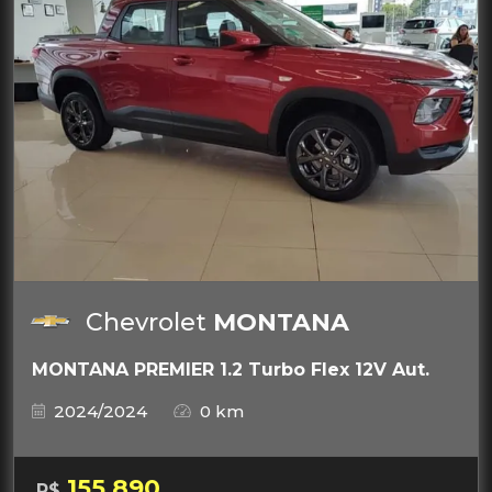
Chevrolet
MONTANA
MONTANA PREMIER 1.2 Turbo Flex 12V Aut.
2024/2024
0 km
155.890
R$