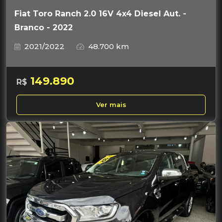
Fiat Toro Ranch 2.0 16V 4x4 Diesel Aut. -
Branco - 2022
2021/2022
48.700 km
149.890
R$
Ver mais