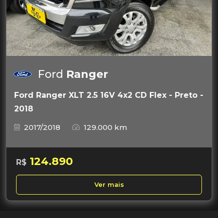
Ford
Ranger
Ford Ranger XLT 2.5 16V 4x2 CD Flex - Preto -
2018
2017/2018
129.000 km
124.890
R$
Ver mais