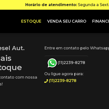
Horário de atendimento:
Segunda a Sexta
ESTOQUE
VENDA SEU CARRO
FINANC
esel Aut.
Entre em contato pelo Whatsapp
ais
(11)2239-8278
stoque
Ou ligue agora para:
 contato com nossa
(11)2239-8278
s!