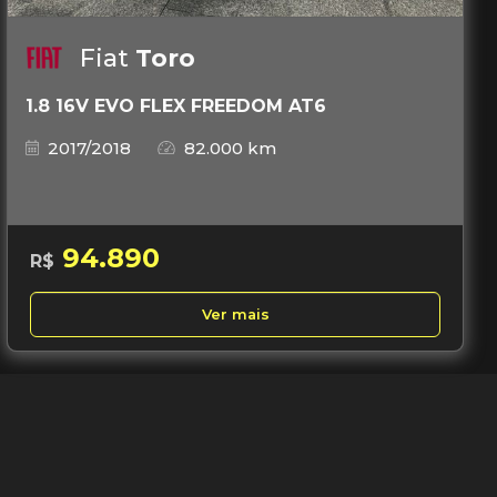
Fiat
Toro
1.8 16V EVO FLEX FREEDOM AT6
2017/2018
82.000 km
94.890
R$
Ver mais