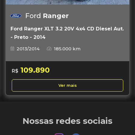
Ford
Ranger
Ford Ranger XLT 3.2 20V 4x4 CD Diesel Aut.
- Preto - 2014
2013/2014
185.000 km
109.890
R$
Ver mais
Nossas redes sociais