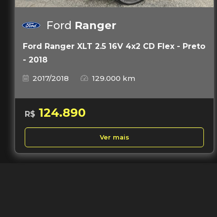
Ford
Ranger
Ford Ranger XLT 2.5 16V 4x2 CD Flex - Preto
- 2018
2017/2018
129.000 km
124.890
R$
Ver mais