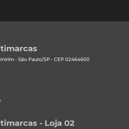
ltimarcas
 Imirim - São Paulo/SP - CEP 02464600
r
timarcas - Loja 02