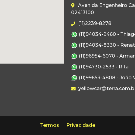
Avenida Engenheiro Caet
02413100
(11)2239-8278
(11)94034-9460 - Thiag
(11)94034-8330 - Rena
(11)96954-6070 - Arma
(11)94730-2533 - Rita
(11)99653-4808 - João V
yellowcar@terra.com.b
Termos
Privacidade