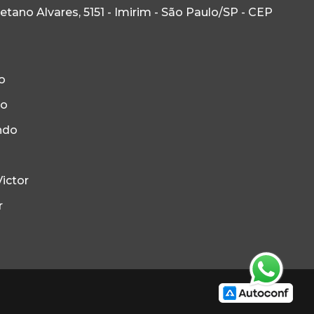
ano Alvares, 5151 - Imirim - São Paulo/SP - CEP
o
to
ndo
ictor
r