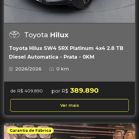
Toyota
Hilux
Toyota Hilux SW4 SRX Platinum 4x4 2.8 TB
Diesel Automatica - Prata - 0KM
2026/2026
0 km
389.890
por R$
de R$ 409.890
Ver mais
Garantia de Fábrica