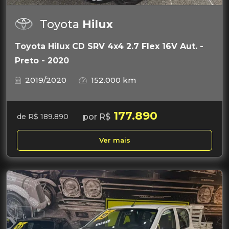
Toyota
Hilux
Toyota Hilux CD SRV 4x4 2.7 Flex 16V Aut. -
Preto - 2020
2019/2020
152.000 km
177.890
por R$
de R$ 189.890
Ver mais