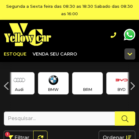
Segunda a Sexta feira das 08:30 as 18:30 Sabado das 08:30
as 16:00
ESTOQUE
VENDA SEU CARRO
Audi
BMW
BRM
BYD
1
Filtrar
Ordenar