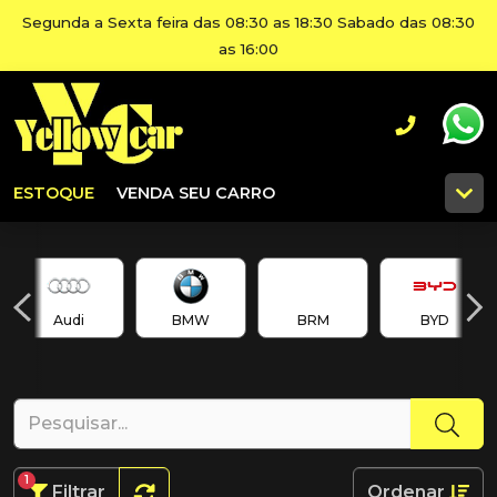
Segunda a Sexta feira das 08:30 as 18:30 Sabado das 08:30
as 16:00
ESTOQUE
VENDA SEU CARRO
Audi
BMW
BRM
BYD
1
Filtrar
Ordenar