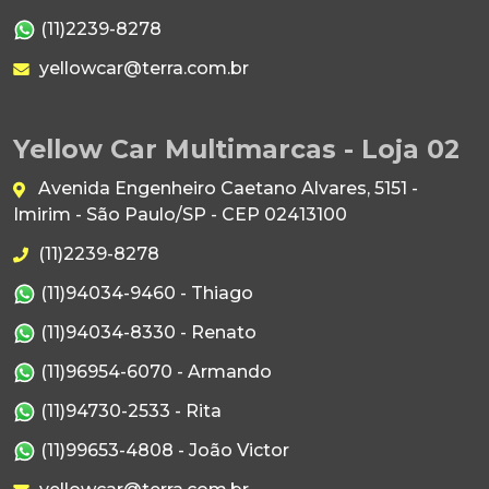
(11)2239-8278
yellowcar@terra.com.br
Yellow Car Multimarcas - Loja 02
Avenida Engenheiro Caetano Alvares, 5151 -
Imirim - São Paulo/SP - CEP 02413100
(11)2239-8278
(11)94034-9460 - Thiago
(11)94034-8330 - Renato
(11)96954-6070 - Armando
(11)94730-2533 - Rita
(11)99653-4808 - João Victor