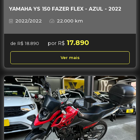
YAMAHA YS 150 FAZER FLEX - AZUL - 2022
2022/2022
22.000 km
17.890
por R$
de R$ 18.890
Ver mais