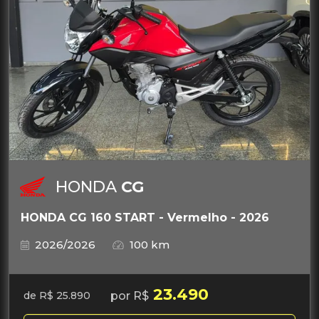
HONDA
CG
HONDA CG 160 START - Vermelho - 2026
2026/2026
100 km
23.490
por R$
de R$ 25.890