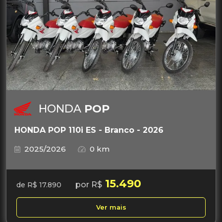
HONDA
POP
HONDA POP 110i ES - Branco - 2026
2025/2026
0 km
15.490
por R$
de R$ 17.890
Ver mais