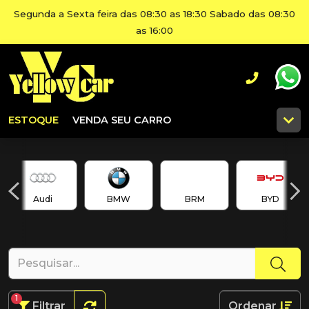
Segunda a Sexta feira das 08:30 as 18:30 Sabado das 08:30
as 16:00
ESTOQUE
VENDA SEU CARRO
Audi
BMW
BRM
BYD
1
Filtrar
Ordenar