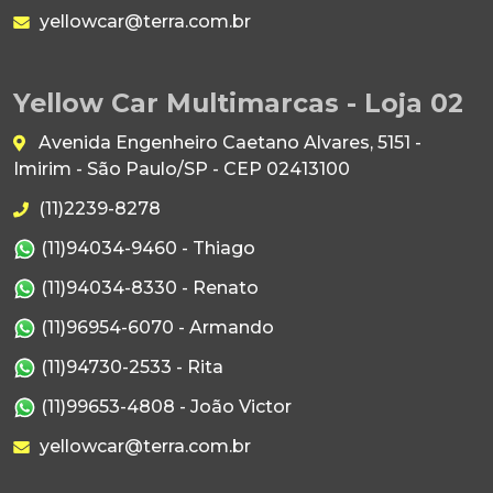
yellowcar@terra.com.br
Yellow Car Multimarcas - Loja 02
Avenida Engenheiro Caetano Alvares, 5151 -
Imirim - São Paulo/SP - CEP 02413100
(11)2239-8278
(11)94034-9460 - Thiago
(11)94034-8330 - Renato
(11)96954-6070 - Armando
(11)94730-2533 - Rita
(11)99653-4808 - João Victor
yellowcar@terra.com.br