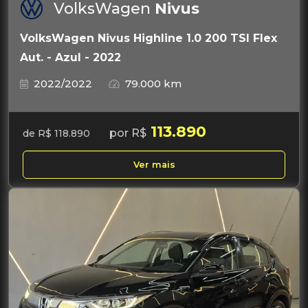
VolksWagen
Nivus
VolksWagen Nivus Highline 1.0 200 TSI Flex
Aut. - Azul - 2022
2022/2022
79.000 km
113.890
por R$
de R$ 118.890
Ver mais