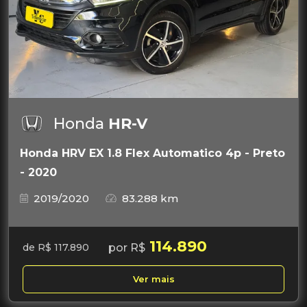
Honda
HR-V
Honda HRV EX 1.8 Flex Automatico 4p - Preto
- 2020
2019/2020
83.288 km
114.890
por R$
de R$ 117.890
Ver mais