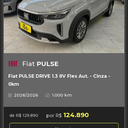
Fiat
PULSE
Fiat PULSE DRIVE 1.3 8V Flex Aut. - Cinza -
0km
2026/2026
1.000 km
124.890
por R$
de R$ 129.890