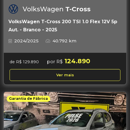
VolksWagen
T-Cross
VolksWagen T-Cross 200 TSI 1.0 Flex 12V 5p
Aut. - Branco - 2025
2024/2025
40.792 km
124.890
por R$
de R$ 129.890
Ver mais
Garantia de Fábrica