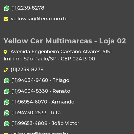
(11)2239-8278
yellowcar@terra.com.br
Yellow Car Multimarcas - Loja 02
Avenida Engenheiro Caetano Alvares, 5151 -
Imirim - São Paulo/SP - CEP 02413100
(11)2239-8278
(11)94034-9460 - Thiago
(11)94034-8330 - Renato
(11)96954-6070 - Armando
(11)94730-2533 - Rita
(11)99653-4808 - João Victor