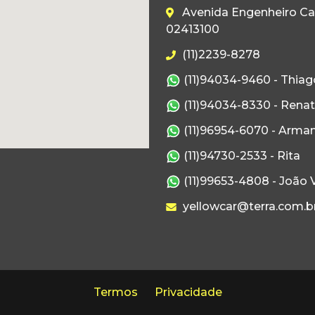
Avenida Engenheiro Caet
02413100
(11)2239-8278
(11)94034-9460 - Thiag
(11)94034-8330 - Rena
(11)96954-6070 - Arma
(11)94730-2533 - Rita
(11)99653-4808 - João V
yellowcar@terra.com.b
Termos
Privacidade