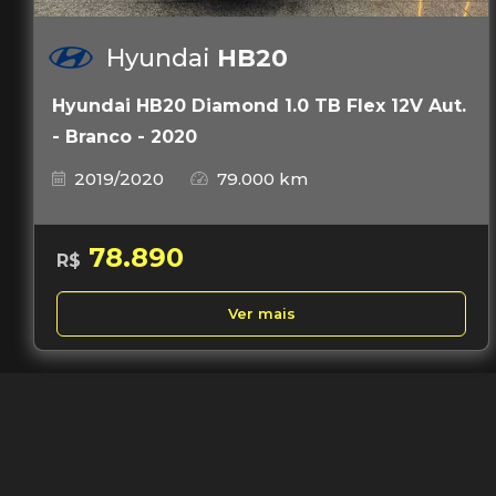
Hyundai
HB20
Hyundai HB20 Diamond 1.0 TB Flex 12V Aut.
- Branco - 2020
2019/2020
79.000 km
78.890
R$
Ver mais