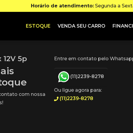
Horário de atendimento:
Segunda a Sexta
ESTOQUE
VENDA SEU CARRO
FINANC
x 12V 5p
Entre em contato pelo Whatsapp
ais
(11)2239-8278
stoque
Ou ligue agora para:
 contato com nossa
(11)2239-8278
s!