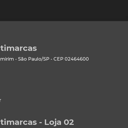
ltimarcas
 Imirim - São Paulo/SP - CEP 02464600
r
timarcas - Loja 02