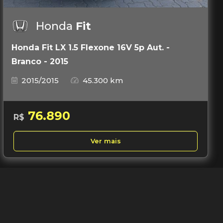
Honda
Fit
Honda Fit LX 1.5 Flexone 16V 5p Aut. -
Branco - 2015
2015/2015
45.300 km
76.890
R$
Ver mais