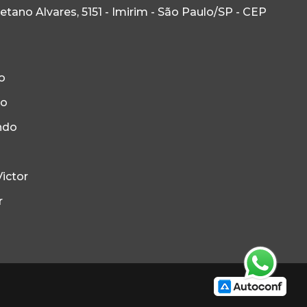
ano Alvares, 5151 - Imirim - São Paulo/SP - CEP
o
to
ndo
ictor
r