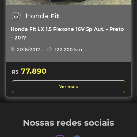
Honda
Fit
Honda Fit LX 1.5 Flexone 16V 5p Aut. - Preto
- 2017
2016/2017
122.200 km
77.890
R$
Ver mais
Nossas redes sociais