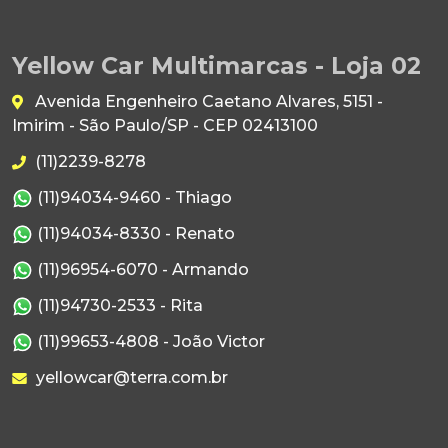
Yellow Car Multimarcas - Loja 02
Avenida Engenheiro Caetano Alvares, 5151 -
Imirim - São Paulo/SP - CEP 02413100
(11)2239-8278
(11)94034-9460 - Thiago
(11)94034-8330 - Renato
(11)96954-6070 - Armando
(11)94730-2533 - Rita
(11)99653-4808 - João Victor
yellowcar@terra.com.br