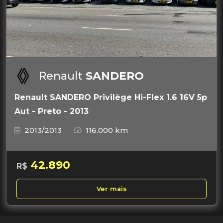
Renault
SANDERO
Renault SANDERO Privilège Hi-Flex 1.6 16V 5p
Aut - Preto - 2013
2013/2013
116.000 km
42.890
R$
Ver mais