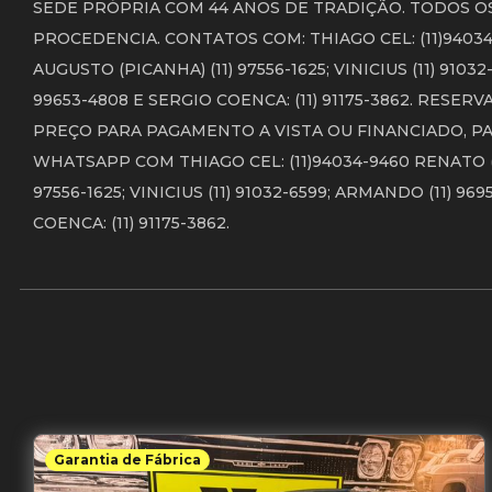
SEDE PRÓPRIA COM 44 ANOS DE TRADIÇÃO. TODOS O
PROCEDENCIA. CONTATOS COM: THIAGO CEL: (11)94034-9
AUGUSTO (PICANHA) (11) 97556-1625; VINICIUS (11) 91032
99653-4808 E SERGIO COENCA: (11) 91175-3862. RESE
PREÇO PARA PAGAMENTO A VISTA OU FINANCIADO, PA
WHATSAPP COM THIAGO CEL: (11)94034-9460 RENATO (11
97556-1625; VINICIUS (11) 91032-6599; ARMANDO (11) 969
COENCA: (11) 91175-3862.
Garantia de Fábrica