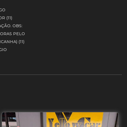
AGO
R (11)
AÇÃO. OBS:
HORAS PELO
CANHA) (11)
RGIO