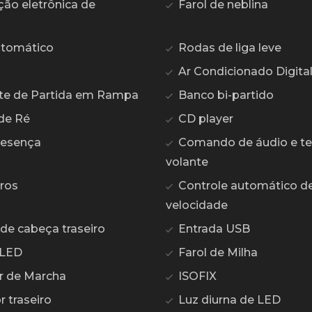
ção eletrônica de
Farol de neblina
utomático
Rodas de liga leve
Ar Condicionado Digita
te de Partida em Rampa
Banco bi-partido
de Ré
CD player
resença
Comando de áudio e te
volante
ros
Controle automático d
velocidade
de cabeça traseiro
Entrada USB
 LED
Farol de Milha
r de Marcha
ISOFIX
 traseiro
Luz diurna de LED