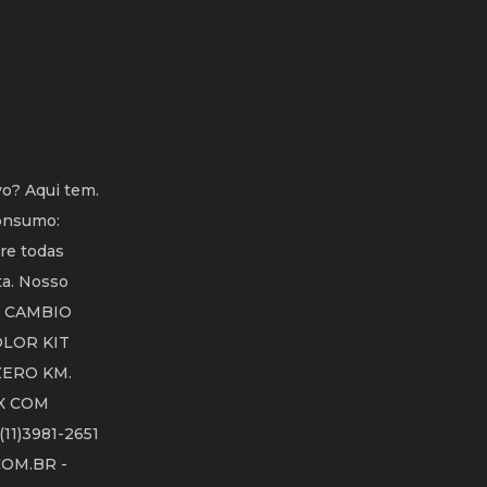
vo? Aqui tem.
Consumo:
re todas
ta. Nosso
00 CAMBIO
OLOR KIT
ZERO KM.
X COM
1)3981-2651
COM.BR -