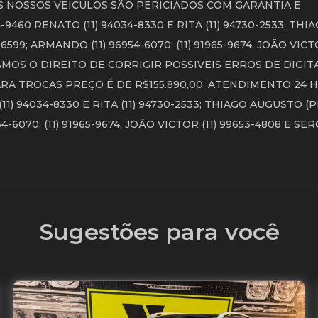
S NOSSOS VEICULOS SÃO PERICIADOS COM GARANTIA E
460 RENATO (11) 94034-8330 E RITA (11) 94730-2533; THI
-6599; ARMANDO (11) 96954-6070; (11) 91965-9674, JOÃO VICTO
RVAMOS O DIREITO DE CORRIGIR POSSIVEIS ERROS DE DIGIT
RA TROCAS PREÇO É DE R$155.890,00. ATENDIMENTO 24 
) 94034-8330 E RITA (11) 94730-2533; THIAGO AUGUSTO (PI
54-6070; (11) 91965-9674, JOÃO VICTOR (11) 99653-4808 E SE
Sugestões para você