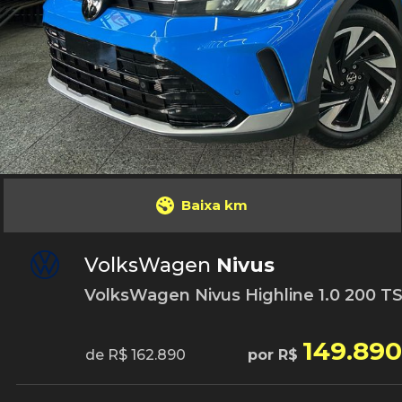
Baixa km
VolksWagen
Nivus
VolksWagen Nivus Highline 1.0 200 TSI 
149.890
de R$ 162.890
por R$