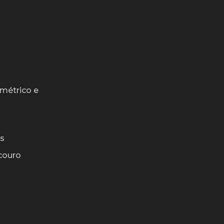
métrico e
os
couro