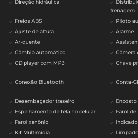
Direção hidráulica
Distribui
frenagem
Freios ABS
Piloto a
Ajuste de altura
Alarme
Ar-quente
Assisten
Câmbio automático
Câmera 
CD player com MP3
Chave p
Conexão Bluetooth
Conta-Gi
Desembaçador traseiro
Encosto 
Espelhamento de tela no celular
Farol de
Farol xenônio
Indicado
Kit Multimídia
Limpador