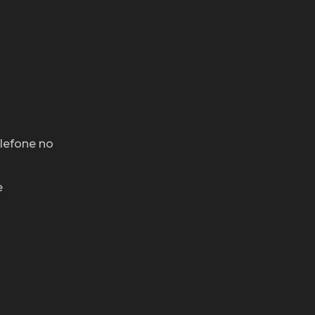
l
lefone no
e