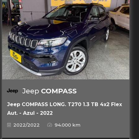
Jeep
COMPASS
Jeep COMPASS LONG. T270 1.3 TB 4x2 Flex
Aut. - Azul - 2022
2022/2022
94.000 km