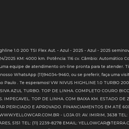
ine 1.0 200 TSI Flex Aut. - Azul - 2025 - Azul - 2025 semino
2024/2025 KM: 4000 km. Potência: 116 cv. Câmbio: Automático 
uma equipe de atendimento on-line pronta para te atender. Ti
 nosso WhatsApp (11)94034-9460, ou se preferir, faça uma visi
 - São Paulo . Te esperamos! VW NIVUS HIGHLINE 1.0 TURBO 2
USIVA AZUL TURBO. TOP DE LINHA. COMPLETO COURO BIC
S. IMPECAVEL. TOP DE LINHA. COM BAIXA KM. ESTADO DE 
AR PERICIADO E APROVADO. FINANCIAMENTOS EM ATÉ 60
W.YELLOWCAR.COM.BR - LOJA 01: AV. IMIRIM, 3638 TEL: (1
ARES, 5151 TEL: (11) 2239-8278 EMAIL: YELLOWCAR@TERRA.