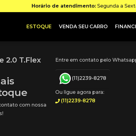
Horário de atendimento:
Segunda a Sexta
ESTOQUE
VENDA SEU CARRO
FINANC
 2.0 T.Flex
Entre em contato pelo Whatsapp
ais
(11)2239-8278
stoque
Ou ligue agora para:
(11)2239-8278
 contato com nossa
s!