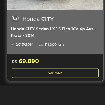
Honda
CITY
Honda CITY Sedan LX 1.5 Flex 16V 4p Aut. -
Prata - 2014
2013/2014
111.000 km
69.890
R$
Ver mais