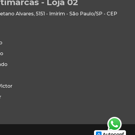
timarcas - Loja 02
ano Alvares, 5151 - Imirim - São Paulo/SP - CEP
o
to
ndo
ictor
r