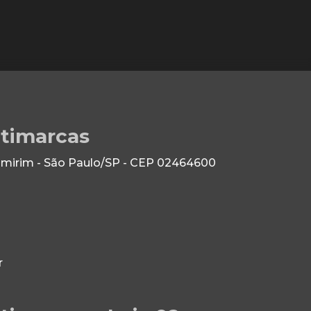
ltimarcas
 Imirim - São Paulo/SP - CEP 02464600
r