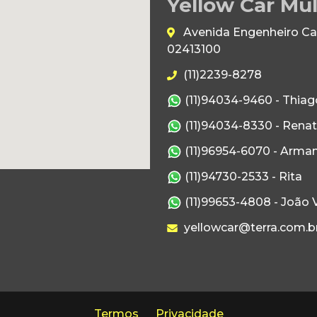
Yellow Car Mul
Avenida Engenheiro Caet
02413100
(11)2239-8278
(11)94034-9460 - Thiag
(11)94034-8330 - Rena
(11)96954-6070 - Arma
(11)94730-2533 - Rita
(11)99653-4808 - João V
yellowcar@terra.com.b
Termos
Privacidade