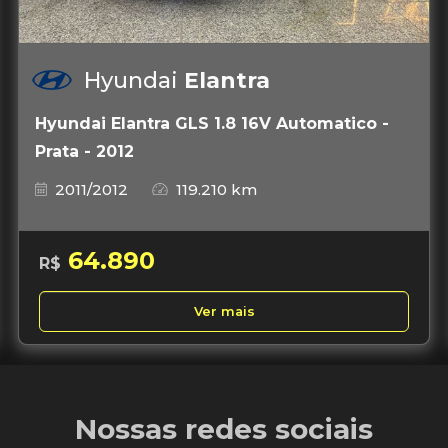
Hyundai
Elantra
Hyundai Elantra GLS 1.8 16V Automatico -
Prata - 2012
2011/2012
119.210 km
64.890
R$
Ver mais
Nossas redes sociais