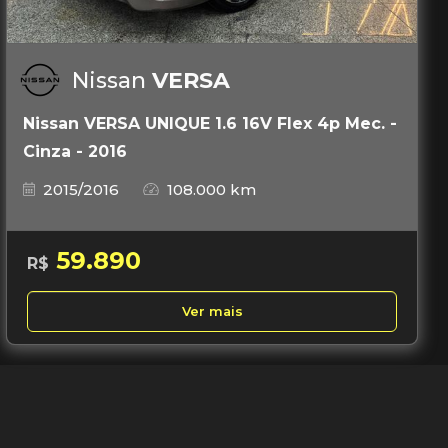
Nissan
VERSA
Nissan VERSA UNIQUE 1.6 16V Flex 4p Mec. -
Cinza - 2016
2015/2016
108.000 km
59.890
R$
Ver mais