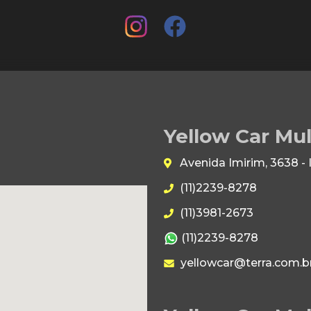
Yellow Car Mu
Avenida Imirim, 3638 -
(11)2239-8278
(11)3981-2673
(11)2239-8278
yellowcar@terra.com.b