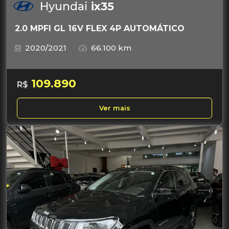
Hyundai
ix35
2.0 MPFI GL 16V FLEX 4P AUTOMÁTICO
2020/2021
66.100 km
109.890
R$
Ver mais