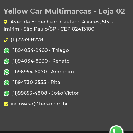
Yellow Car Multimarcas - Loja 02
Avenida Engenheiro Caetano Alvares, 5151 -
Imirim - São Paulo/SP - CEP 02413100
(11)2239-8278
(11)94034-9460 - Thiago
(11)94034-8330 - Renato
(11)96954-6070 - Armando
(11)94730-2533 - Rita
(11)99653-4808 - João Victor
yellowcar@terra.com.br