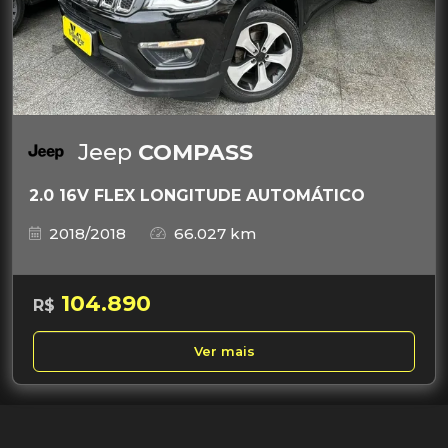
Jeep
COMPASS
2.0 16V FLEX LONGITUDE AUTOMÁTICO
2018/2018
66.027 km
104.890
R$
Ver mais