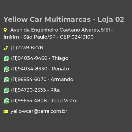
Yellow Car Multimarcas - Loja 02
Avenida Engenheiro Caetano Alvares, 5151 -
Imirim - São Paulo/SP - CEP 02413100
(11)2239-8278
(11)94034-9460 - Thiago
(11)94034-8330 - Renato
(11)96954-6070 - Armando
(11)94730-2533 - Rita
(11)99653-4808 - João Victor
yellowcar@terra.com.br