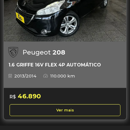
Peugeot
208
1.6 GRIFFE 16V FLEX 4P AUTOMÁTICO
2013/2014
110.000 km
46.890
R$
Ver mais