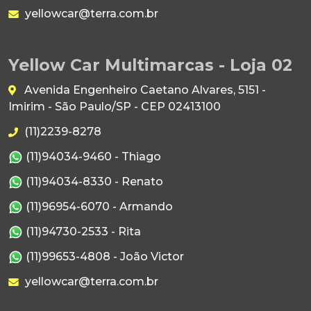
yellowcar@terra.com.br
Yellow Car Multimarcas - Loja 02
Avenida Engenheiro Caetano Alvares, 5151 -
Imirim - São Paulo/SP - CEP 02413100
(11)2239-8278
(11)94034-9460 - Thiago
(11)94034-8330 - Renato
(11)96954-6070 - Armando
(11)94730-2533 - Rita
(11)99653-4808 - João Victor
yellowcar@terra.com.br