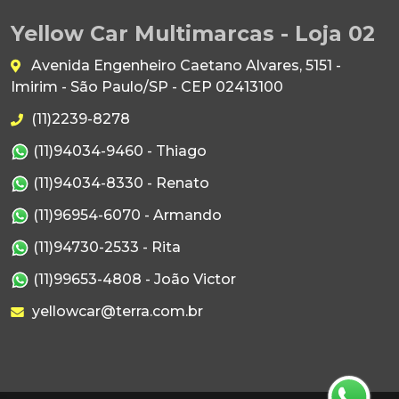
Yellow Car Multimarcas - Loja 02
Avenida Engenheiro Caetano Alvares, 5151 -
Imirim - São Paulo/SP - CEP 02413100
(11)2239-8278
(11)94034-9460 - Thiago
(11)94034-8330 - Renato
(11)96954-6070 - Armando
(11)94730-2533 - Rita
(11)99653-4808 - João Victor
yellowcar@terra.com.br