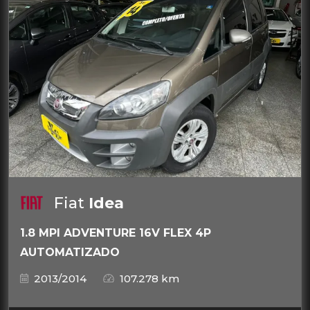
Fiat
Idea
1.8 MPI ADVENTURE 16V FLEX 4P
AUTOMATIZADO
2013/2014
107.278 km