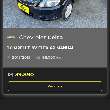
Chevrolet
Celta
1.0 MPFI LT 8V FLEX 4P MANUAL
2015/2015
96.000 km
39.890
R$
Ver mais