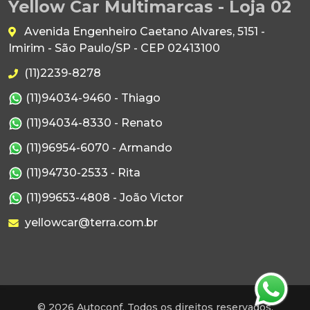
Yellow Car Multimarcas - Loja 02
Avenida Engenheiro Caetano Alvares, 5151 -
Imirim - São Paulo/SP - CEP 02413100
(11)2239-8278
(11)94034-9460 - Thiago
(11)94034-8330 - Renato
(11)96954-6070 - Armando
(11)94730-2533 - Rita
(11)99653-4808 - João Victor
yellowcar@terra.com.br
© 2026 Autoconf. Todos os direitos reservados.