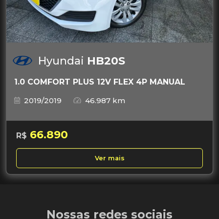
Hyundai
HB20S
1.0 COMFORT PLUS 12V FLEX 4P MANUAL
2019/2019
46.987 km
66.890
R$
Ver mais
Nossas redes sociais