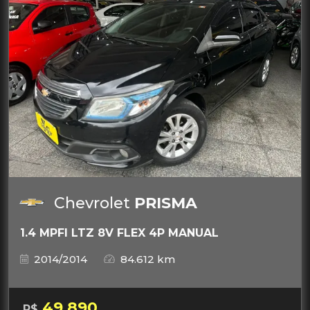
Chevrolet
PRISMA
1.4 MPFI LTZ 8V FLEX 4P MANUAL
2014/2014
84.612 km
49.890
R$