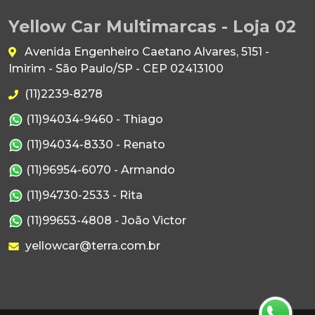
Yellow Car Multimarcas - Loja 02
Avenida Engenheiro Caetano Alvares, 5151 -
Imirim - São Paulo/SP - CEP 02413100
(11)2239-8278
(11)94034-9460 - Thiago
(11)94034-8330 - Renato
(11)96954-6070 - Armando
(11)94730-2533 - Rita
(11)99653-4808 - João Victor
yellowcar@terra.com.br