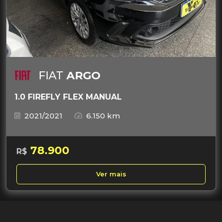
FIAT
ARGO
1.0 FIREFLY FLEX MANUAL
2021/2021
6.150 km
78.900
R$
Ver mais