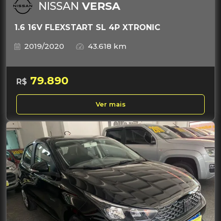
NISSAN
VERSA
1.6 16V FLEXSTART SL 4P XTRONIC
2019/2020
43.618 km
79.890
R$
Ver mais