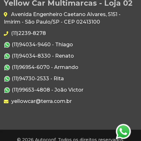
Yellow Car Multimarcas - Loja 02
Avenida Engenheiro Caetano Alvares, 5151 -
Imirim - São Paulo/SP - CEP 02413100
(11)2239-8278
(11)94034-9460 - Thiago
(11)94034-8330 - Renato
(11)96954-6070 - Armando
(11)94730-2533 - Rita
(11)99653-4808 - João Victor
yellowcar@terra.com.br
© 2026 Autoconf. Todos os direitos reservados.