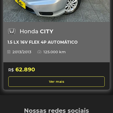
Honda
CITY
1.5 LX 16V FLEX 4P AUTOMÁTICO
2013/2013
125.000 km
62.890
R$
Ver mais
Nossas redes sociais