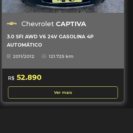
Chevrolet
CAPTIVA
3.0 SFI AWD V6 24V GASOLINA 4P
AUTOMÁTICO
2011/2012
121.725 km
52.890
R$
Ver mais