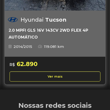
Hyundai
Tucson
2.0 MPFI GLS 16V 143CV 2WD FLEX 4P
AUTOMÁTICO
2014/2015
119.081 km
62.890
R$
Ver mais
Nossas redes sociais