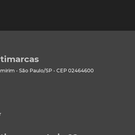
ltimarcas
 Imirim - São Paulo/SP - CEP 02464600
r