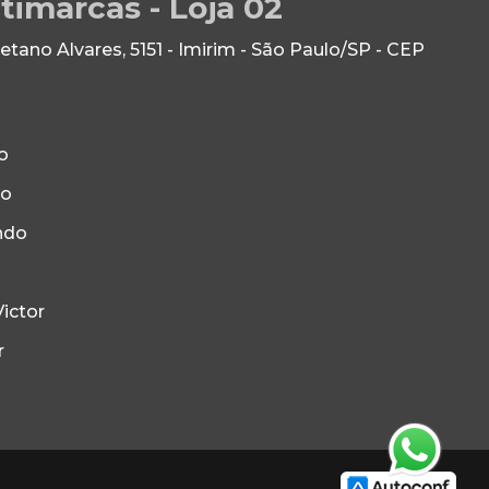
timarcas - Loja 02
ano Alvares, 5151 - Imirim - São Paulo/SP - CEP
o
to
ndo
ictor
r