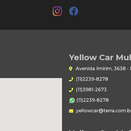
Yellow Car Mu
Avenida Imirim, 3638 -
(11)2239-8278
(11)3981-2673
(11)2239-8278
yellowcar@terra.com.b