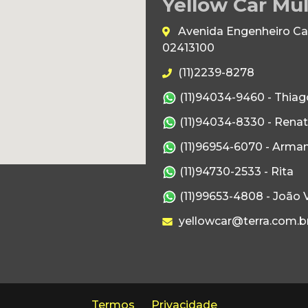
Yellow Car Mul
Avenida Engenheiro Caet
02413100
(11)2239-8278
(11)94034-9460 - Thiag
(11)94034-8330 - Rena
(11)96954-6070 - Arma
(11)94730-2533 - Rita
(11)99653-4808 - João V
yellowcar@terra.com.b
Termos
Privacidade