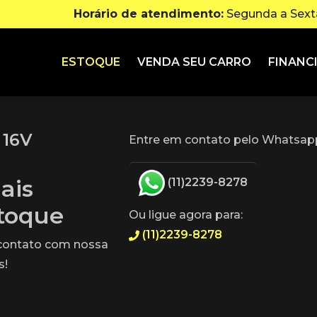
Horário de atendimento:
Segunda a Sexta
ESTOQUE
VENDA SEU CARRO
FINANC
 16V
Entre em contato pelo Whatsapp
ais
(11)2239-8278
stoque
Ou ligue agora para:
(11)2239-8278
 contato com nossa
s!