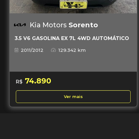
Kia Motors
Sorento
3.5 V6 GASOLINA EX 7L 4WD AUTOMÁTICO
2011/2012
129.342 km
74.890
R$
Ver mais