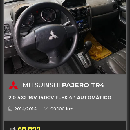
MITSUBISHI
PAJERO TR4
2.0 4X2 16V 140CV FLEX 4P AUTOMÁTICO
2014/2014
99.100 km
68.899
R$