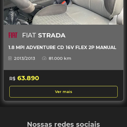
FIAT
STRADA
1.8 MPI ADVENTURE CD 16V FLEX 2P MANUAL
2013/2013
81.000 km
63.890
R$
Ver mais
Nossas redes sociais