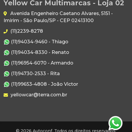
Yellow Car Multimarcas - Loja 02
Avenida Engenheiro Caetano Alvares, 5151 -
Imirim - São Paulo/SP - CEP 02413100
(11)2239-8278
(11)94034-9460 - Thiago
(11)94034-8330 - Renato
(11)96954-6070 - Armando
(11)94730-2533 - Rita
(11)99653-4808 - João Victor
yellowcar@terra.com.br
© 2026 Autoconf. Todos os direitos reservados.