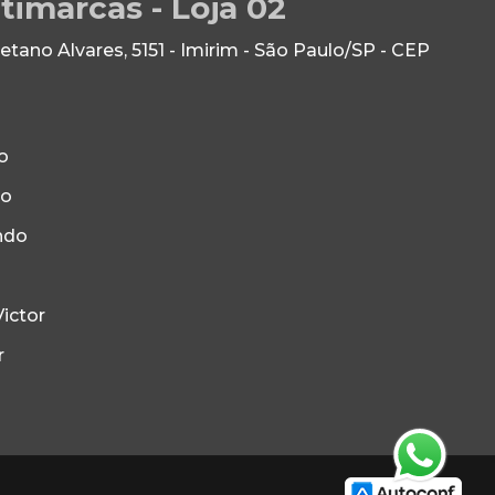
timarcas - Loja 02
ano Alvares, 5151 - Imirim - São Paulo/SP - CEP
o
to
ndo
ictor
r