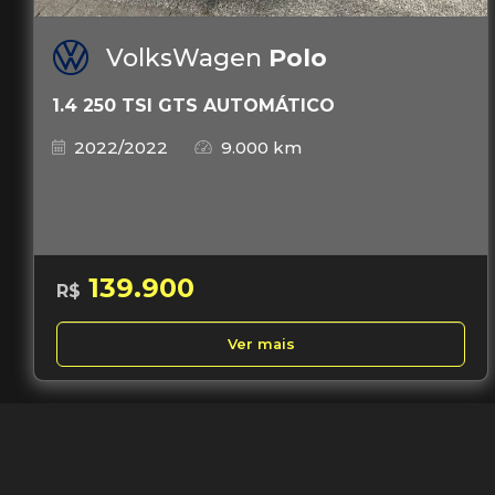
VolksWagen
Polo
1.4 250 TSI GTS AUTOMÁTICO
2022/2022
9.000 km
139.900
R$
Ver mais