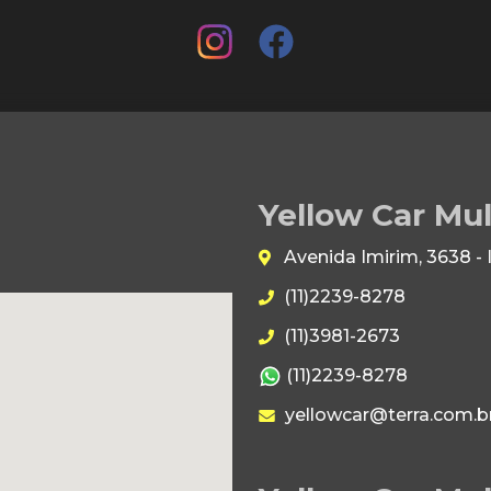
Yellow Car Mu
Avenida Imirim, 3638 -
(11)2239-8278
(11)3981-2673
(11)2239-8278
yellowcar@terra.com.b