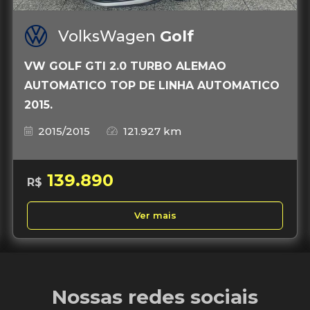
VolksWagen
Golf
VW GOLF GTI 2.0 TURBO ALEMAO
AUTOMATICO TOP DE LINHA AUTOMATICO
2015.
2015/2015
121.927 km
139.890
R$
Ver mais
Nossas redes sociais