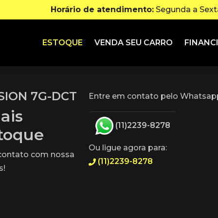
Horário de atendimento:
Segunda a Sexta
ESTOQUE
VENDA SEU CARRO
FINANC
ISION 7G-DCT
Entre em contato pelo Whatsapp
ais
(11)2239-8278
stoque
Ou ligue agora para:
 contato com nossa
(11)2239-8278
s!