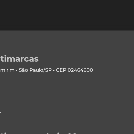
ltimarcas
 Imirim - São Paulo/SP - CEP 02464600
r