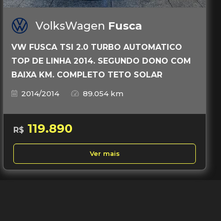
VolksWagen
Fusca
VW FUSCA TSI 2.0 TURBO AUTOMATICO
TOP DE LINHA 2014. SEGUNDO DONO COM
BAIXA KM. COMPLETO TETO SOLAR
2014/2014
89.054 km
119.890
R$
Ver mais