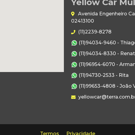
Yellow Car Mul
Avenida Engenheiro Caet
02413100
(11)2239-8278
(11)94034-9460 - Thiag
(11)94034-8330 - Rena
(11)96954-6070 - Arma
(11)94730-2533 - Rita
(11)99653-4808 - João V
yellowcar@terra.com.b
Termos
Privacidade