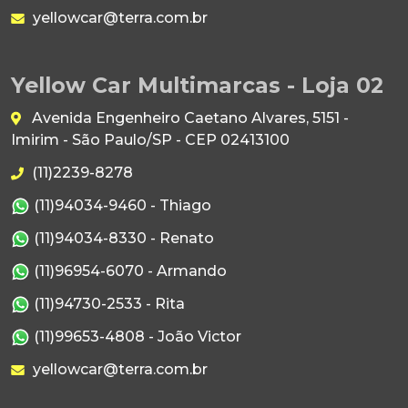
yellowcar@terra.com.br
Yellow Car Multimarcas - Loja 02
Avenida Engenheiro Caetano Alvares, 5151 -
Imirim - São Paulo/SP - CEP 02413100
(11)2239-8278
(11)94034-9460 - Thiago
(11)94034-8330 - Renato
(11)96954-6070 - Armando
(11)94730-2533 - Rita
(11)99653-4808 - João Victor
yellowcar@terra.com.br