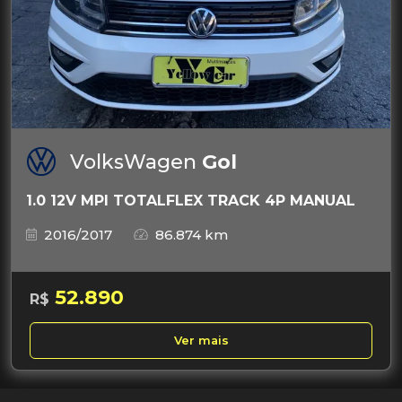
VolksWagen
Gol
1.0 12V MPI TOTALFLEX TRACK 4P MANUAL
2016/2017
86.874 km
52.890
R$
Ver mais