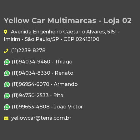
Yellow Car Multimarcas - Loja 02
Avenida Engenheiro Caetano Alvares, 5151 -
Imirim - São Paulo/SP - CEP 02413100
(11)2239-8278
(11)94034-9460 - Thiago
(11)94034-8330 - Renato
(11)96954-6070 - Armando
(11)94730-2533 - Rita
(11)99653-4808 - João Victor
yellowcar@terra.com.br