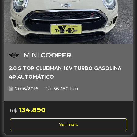
MINI
COOPER
2.0 S TOP CLUBMAN 16V TURBO GASOLINA
4P AUTOMÁTICO
2016/2016
56.452 km
134.890
R$
Ver mais