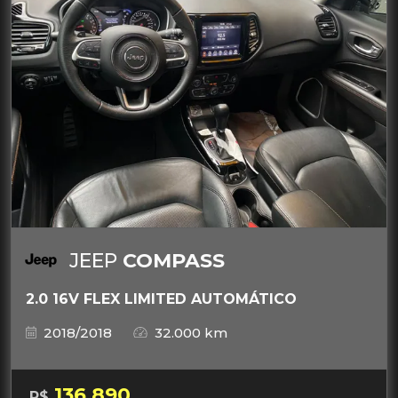
JEEP
COMPASS
2.0 16V FLEX LIMITED AUTOMÁTICO
2018/2018
32.000 km
136.890
R$