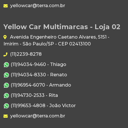
yellowcar@terra.com.br
Yellow Car Multimarcas - Loja 02
Avenida Engenheiro Caetano Alvares, 5151 -
Imirim - São Paulo/SP - CEP 02413100
(11)2239-8278
(11)94034-9460 - Thiago
(11)94034-8330 - Renato
(11)96954-6070 - Armando
(11)94730-2533 - Rita
(11)99653-4808 - João Victor
yellowcar@terra.com.br